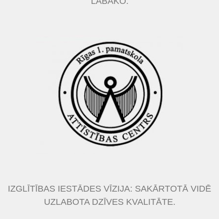
LABĀKO.
IZGLĪTĪBAS IESTĀDES VĪZIJA: SAKĀRTOTĀ VIDĒ
UZLABOTA DZĪVES KVALITĀTE.