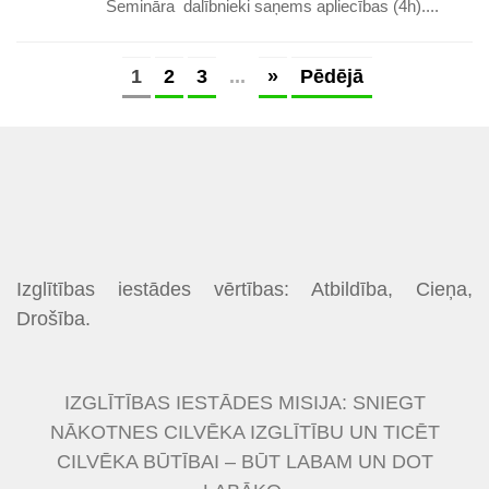
Semināra dalībnieki saņems apliecības (4h)....
1
2
3
...
»
Pēdējā
Izglītības iestādes vērtības: Atbildība, Cieņa,
Drošība.
IZGLĪTĪBAS IESTĀDES MISIJA: SNIEGT
NĀKOTNES CILVĒKA IZGLĪTĪBU UN TICĒT
CILVĒKA BŪTĪBAI – BŪT LABAM UN DOT