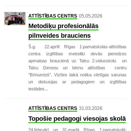
ATTĪSTĪBAS CENTRS
05.05.2026
Metodiķu profesionālās
pilnveides brauciens
Š.g. 22.aprīlī Rīgas 1.pamatskolas-attīstības
centra izglītības metodiķi devās pieredzes
apmaiņas braucienā uz Talsu 2.vidusskolu un
Talsu Ģimeņu un bērnu attīstības centru
“Brīnumiņš”. Vizītes laikā notika vērtīgas sarunas
un diskusijas ar pedagogiem un izglītības
iestādes...
ATTĪSTĪBAS CENTRS
31.03.2026
Topošie pedagogi viesojas skolā
24.februārī un 31.martā Rīgas 1.pamatskolā-