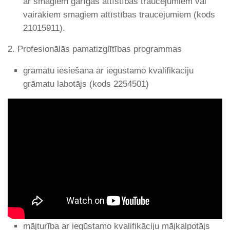
ar smagiem garīgās attīstības traucējumiem vai
vairākiem smagiem attīstības traucējumiem (kods
21015911).
2. Profesionālās pamatizglītības programmas
grāmatu iesiešana ar iegūstamo kvalifikāciju
grāmatu labotājs (kods 2254501)
mājturība ar iegūstamo kvalifikāciju mājkalpotājs