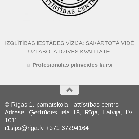
IZGLĪTĪBAS IESTĀDES VĪZIJA: SAKĀRTOTĀ VIDĒ
UZLABOTA DZĪVES KVALITĀTE.
Profesionālās pilnveides kursi
© Rīgas 1. pamatskola - attīstības centrs
Adrese: Ģertrūdes iela 18, Rīga, Latvija, LV-
1011
r1sips@riga.lv +371 67294164