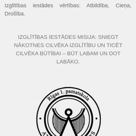
Izglītības iestādes vērtības: Atbildība, Cieņa,
Drošība.
IZGLĪTĪBAS IESTĀDES MISIJA: SNIEGT
NĀKOTNES CILVĒKA IZGLĪTĪBU UN TICĒT
CILVĒKA BŪTĪBAI – BŪT LABAM UN DOT
LABĀKO.