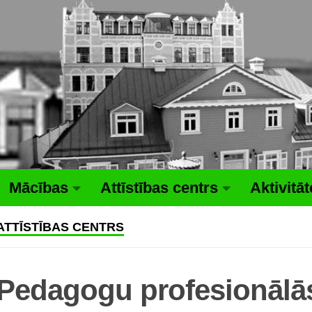
Mācības
Attīstības centrs
Aktivitā
ATTĪSTĪBAS CENTRS
Pedagogu profesionālās