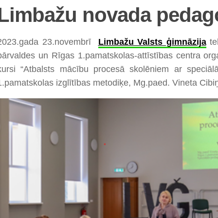
Limbažu novada pedag
2023.gada 23.novembrī
Limbažu Valsts ģimnāzija
te
pārvaldes un Rīgas 1.pamatskolas-attīstības centra org
kursi “Atbalsts mācību procesā skolēniem ar speciā
1.pamatskolas izglītības metodiķe, Mg.paed. Vineta Cibi