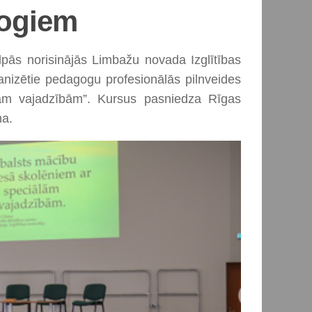
ogiem
lpās norisinājās Limbažu novada Izglītības
anizētie pedagogu profesionālās pilnveides
lām vajadzībām”. Kursus pasniedza Rīgas
ņa.