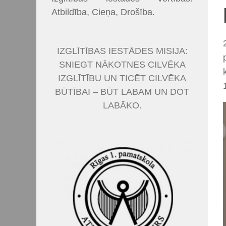
Atbildība, Cieņa, Drošība.
IZGLĪTĪBAS IESTĀDES MISIJA:
SNIEGT NĀKOTNES CILVĒKA
IZGLĪTĪBU UN TICĒT CILVĒKA
BŪTĪBAI – BŪT LABAM UN DOT
LABĀKO.