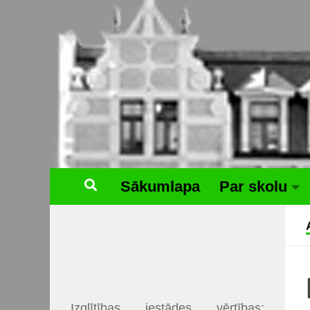
Skip to content
Sākumlapa
Par skolu
Izglītības iestādes vērtības: