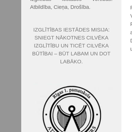
Atbildība, Cieņa, Drošība.
IZGLĪTĪBAS IESTĀDES MISIJA:
SNIEGT NĀKOTNES CILVĒKA
IZGLĪTĪBU UN TICĒT CILVĒKA
BŪTĪBAI – BŪT LABAM UN DOT
LABĀKO.