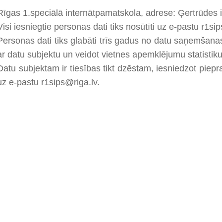
Rīgas 1.speciālā internātpamatskola, adrese: Ģertrūdes i
Visi iesniegtie personas dati tiks nosūtīti uz e-pastu r1si
Personas dati tiks glabāti trīs gadus no datu saņemšanas 
ar datu subjektu un veidot vietnes apemklējumu statistiku
Datu subjektam ir tiesības tikt dzēstam, iesniedzot piep
uz e-pastu r1sips@riga.lv.