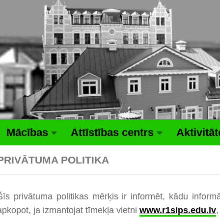
Mācības
Attīstības centrs
Aktivitā
PRIVĀTUMA POLITIKA
Šīs privātuma politikas mērķis ir informēt, kādu info
apkopot, ja izmantojat tīmekļa vietni
www.r1sips.edu.lv
,