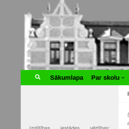
Skip to content
Sākumlapa
Par skolu
Izglītības iestādes vērtības: