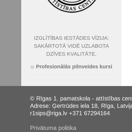
IZGLĪTĪBAS IESTĀDES VĪZIJA:
SAKĀRTOTĀ VIDĒ UZLABOTA
DZĪVES KVALITĀTE.
Profesionālās pilnveides kursi
© Rīgas 1. pamatskola - attīstības cen
Adrese: Ģertrūdes iela 18, Rīga, Latvij
r1sips@riga.lv +371 67294164
Privātuma politika