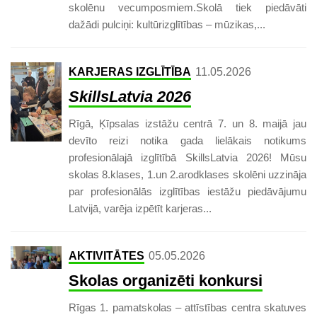
skolēnu vecumposmiem.Skolā tiek piedāvāti
dažādi pulciņi: kultūrizglītības – mūzikas,...
KARJERAS IZGLĪTĪBA
11.05.2026
SkillsLatvia 2026
Rīgā, Ķīpsalas izstāžu centrā 7. un 8. maijā jau
devīto reizi notika gada lielākais notikums
profesionālajā izglītībā SkillsLatvia 2026! Mūsu
skolas 8.klases, 1.un 2.arodklases skolēni uzzināja
par profesionālās izglītības iestāžu piedāvājumu
Latvijā, varēja izpētīt karjeras...
AKTIVITĀTES
05.05.2026
Skolas organizēti konkursi
Rīgas 1. pamatskolas – attīstības centra skatuves