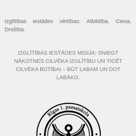
Izglītības iestādes vērtības: Atbildība, Cieņa,
Drošība.
IZGLĪTĪBAS IESTĀDES MISIJA: SNIEGT
NĀKOTNES CILVĒKA IZGLĪTĪBU UN TICĒT
CILVĒKA BŪTĪBAI – BŪT LABAM UN DOT
LABĀKO.