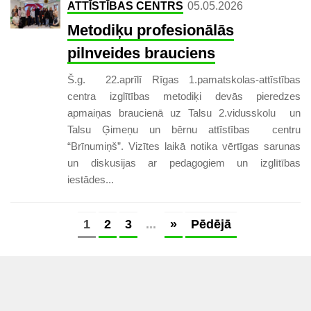
ATTĪSTĪBAS CENTRS
05.05.2026
Metodiķu profesionālās
pilnveides brauciens
Š.g. 22.aprīlī Rīgas 1.pamatskolas-attīstības
centra izglītības metodiķi devās pieredzes
apmaiņas braucienā uz Talsu 2.vidusskolu un
Talsu Ģimeņu un bērnu attīstības centru
“Brīnumiņš”. Vizītes laikā notika vērtīgas sarunas
un diskusijas ar pedagogiem un izglītības
iestādes...
1
2
3
...
»
Pēdējā