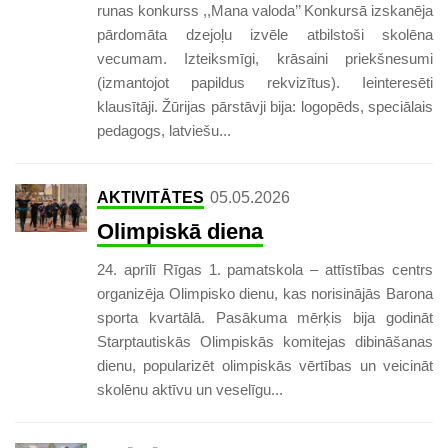
runas konkurss ,,Mana valoda’’ Konkursā izskanēja
pārdomāta dzejoļu izvēle atbilstoši skolēna
vecumam. Izteiksmīgi, krāsaini priekšnesumi
(izmantojot papildus rekvizītus). Ieinteresēti
klausītāji. Žūrijas pārstāvji bija: logopēds, speciālais
pedagogs, latviešu...
AKTIVITĀTES
05.05.2026
Olimpiskā diena
24. aprīlī Rīgas 1. pamatskola – attīstības centrs
organizēja Olimpisko dienu, kas norisinājās Barona
sporta kvartālā. Pasākuma mērķis bija godināt
Starptautiskās Olimpiskās komitejas dibināšanas
dienu, popularizēt olimpiskās vērtības un veicināt
skolēnu aktīvu un veselīgu...