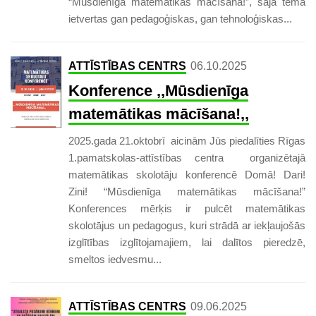
“Mūsdienīga matemātikas mācīšana!”, šajā tēmā
ietvertas gan pedagoģiskas, gan tehnoloģiskas...
ATTĪSTĪBAS CENTRS
06.10.2025
Konference ,,Mūsdienīga
matemātikas mācīšana!,,
2025.gada 21.oktobrī aicinām Jūs piedalīties Rīgas
1.pamatskolas-attīstības centra organizētajā
matemātikas skolotāju konferencē Domā! Dari!
Zini! “Mūsdienīga matemātikas mācīšana!”
Konferences mērķis ir pulcēt matemātikas
skolotājus un pedagogus, kuri strādā ar iekļaujošās
izglītības izglītojamajiem, lai dalītos pieredzē,
smeltos iedvesmu...
ATTĪSTĪBAS CENTRS
09.06.2025