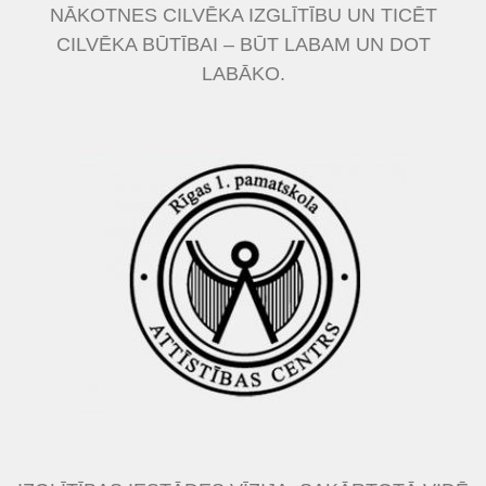
NĀKOTNES CILVĒKA IZGLĪTĪBU UN TICĒT
CILVĒKA BŪTĪBAI – BŪT LABAM UN DOT
LABĀKO.