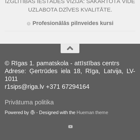
IZGLĪTĪBAS IESTĀDES VĪZIJA: SAKĀRTOTĀ VIDĒ
UZLABOTA DZĪVES KVALITĀTE.
Profesionālās pilnveides kursi
© Rīgas 1. pamatskola - attīstības centrs
Adrese: Ģertrūdes iela 18, Rīga, Latvija, LV-
1011
r1sips@riga.lv +371 67294164
Privātuma politika
Powered by
- Designed with the
Hueman theme