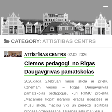
Skip to content
CATEGORY:
ATTĪSTĪBAS CENTRS
ATTĪSTĪBAS CENTRS
02.02.2026
Ciemos pedagogi no Rīgas
Daugavgrīvas pamatskolas
2026.gada 2.februārī mūsu skolā ar prieku
uzņēmām viesus – Rīgas Daugavgrīvas
pamatskolas pedagogus, kuri RIIMC projekta
„Mācāmies kopā” ietvaros ieradās iepazīties ar
mūsu skolu, mācību vidi un pieredzi izglītības
procesa organizēšanā. Tikšanās sākumā viesus...