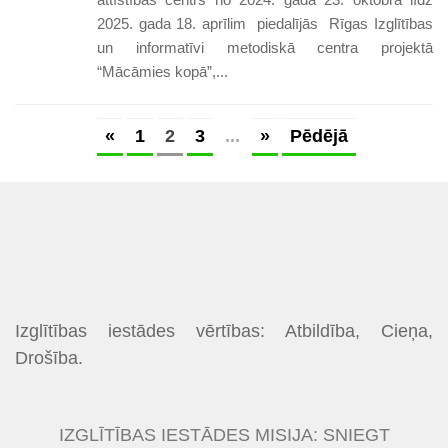
2025. gada 18. aprīlim piedalījās Rīgas Izglītības
un informatīvi metodiskā centra projektā
“Mācāmies kopā”,...
«
1
2
3
...
»
Pēdējā
Izglītības iestādes vērtības: Atbildība, Cieņa,
Drošība.
IZGLĪTĪBAS IESTĀDES MISIJA: SNIEGT