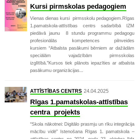
Kursi pirmskolas pedagogiem
Vienas dienas kursi pirmsskolu pedagogiem.Rīgas
1.pamatskola-attīstības centrs sadarbībā IZM
piedāvā jaunu 8 stundu programmu pedagogu
profesionālās kompetences pilnveides
kursiem “Atbalsta pasākumi bērniem ar dažādām
speciālām vajadzībām pirmsskolas
izglītībā.”Kursos tiek plānots iepazīties ar atbalsta
pasākumu organizācijas...
ATTĪSTĪBAS CENTRS
24.04.2025
Rīgas 1.pamatskolas-attīstības
centra projekts
“Skola nākotnei: Digitālo prasmju un rīku integrācija
mācību vidē” īstenošana Rīgas 1. pamatskola –
attīstības centrs no 2024. gada 23. oktobra līdz