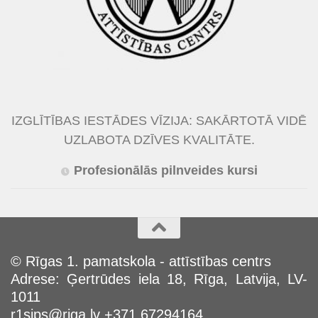
IZGLĪTĪBAS IESTĀDES VĪZIJA: SAKĀRTOTĀ VIDĒ
UZLABOTA DZĪVES KVALITĀTE.
Profesionālās pilnveides kursi
© Rīgas 1. pamatskola - attīstības centrs
Adrese: Ģertrūdes iela 18, Rīga, Latvija, LV-
1011
r1sips@riga.lv +371 67294164