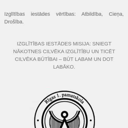
Izglītības iestādes vērtības: Atbildība, Cieņa,
Drošība.
IZGLĪTĪBAS IESTĀDES MISIJA: SNIEGT
NĀKOTNES CILVĒKA IZGLĪTĪBU UN TICĒT
CILVĒKA BŪTĪBAI – BŪT LABAM UN DOT
LABĀKO.