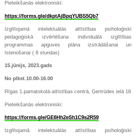
Pieteikšanās elektroniski:
https://forms.gle/dkptAjBpqYUBS5Qb7
Izglītojamā intelektuālās attīstības psiholoģiski
pedagoģiskā izvērtēšana individuālā izglītības
programmas apguves plāna izstrādāšanai un
īstenošanai ( 8 stundas)
15.jūnijs, 2023.gads
No plkst.10.00-16.00
Rīgas 1.pamatskolā-attīstības centrā, Ģertrūdes ielā 18
Pieteikšanās elektroniski:
https://forms.gle/GE6Hh2eSh1C9s2R59
Izglītojamā intelektuālās attīstības psiholoģiski