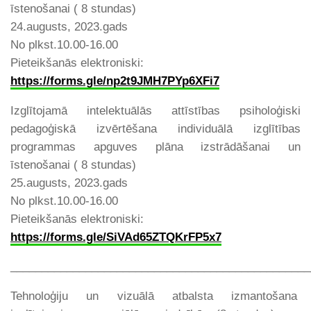
īstenošanai ( 8 stundas)
24.augusts, 2023.gads
No plkst.10.00-16.00
Pieteikšanās elektroniski:
https://forms.gle/
np2t9JMH7PYp6XFi7
Izglītojamā intelektuālās attīstības psiholoģiski
pedagoģiskā izvērtēšana individuālā izglītības
programmas apguves plāna izstrādāšanai un
īstenošanai ( 8 stundas)
25.augusts, 2023.gads
No plkst.10.00-16.00
Pieteikšanās elektroniski:
https://forms.gle/
SiVAd65ZTQKrFP5x7
________________________________________________
Tehnoloģiju un vizuālā atbalsta izmantošana