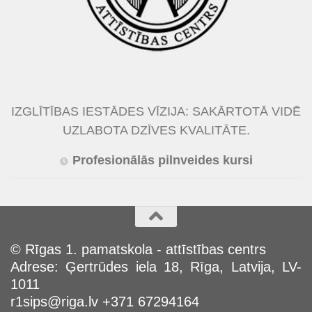
IZGLĪTĪBAS IESTĀDES VĪZIJA: SAKĀRTOTĀ VIDĒ
UZLABOTA DZĪVES KVALITĀTE.
Profesionālās pilnveides kursi
© Rīgas 1. pamatskola - attīstības centrs
Adrese: Ģertrūdes iela 18, Rīga, Latvija, LV-
1011
r1sips@riga.lv +371 67294164