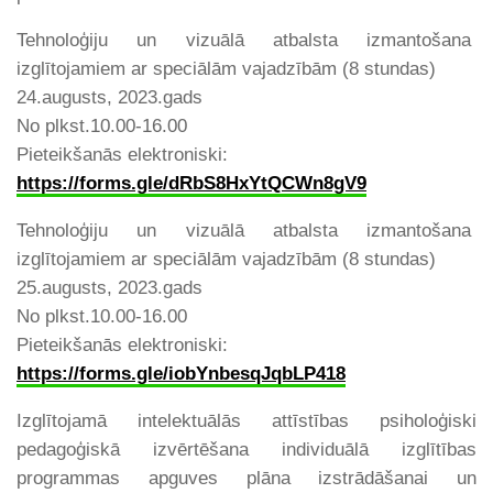
Tehnoloģiju un vizuālā atbalsta izmantošana
izglītojamiem ar speciālām vajadzībām (8 stundas)
24.augusts, 2023.gads
No plkst.10.00-16.00
Pieteikšanās elektroniski:
https://forms.gle/
dRbS8HxYtQCWn8gV9
Tehnoloģiju un vizuālā atbalsta izmantošana
izglītojamiem ar speciālām vajadzībām (8 stundas)
25.augusts, 2023.gads
No plkst.10.00-16.00
Pieteikšanās elektroniski:
https://forms.gle/
iobYnbesqJqbLP418
Izglītojamā intelektuālās attīstības psiholoģiski
pedagoģiskā izvērtēšana individuālā izglītības
programmas apguves plāna izstrādāšanai un