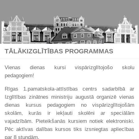
Skip to content
TĀLĀKIZGLĪTĪBAS PROGRAMMAS
Vienas dienas kursi vispārizglītojošo skolu
pedagogiem!
Rīgas 1.pamatskola-attīstības centrs sadarbībā ar
Izglītības zinātnes ministriju augustā organizē vienas
dienas kursus pedagogiem no vispārizglītojošām
skolām, kurās ir iekļauti skolēni ar speciālām
vajadzībām. Pieteikšanās kursiem notiek elektroniski.
Pēc aktīvas dalības kursos tiks izsniegtas apliecības
par 8 stundām.