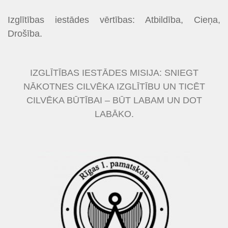
Izglītības iestādes vērtības: Atbildība, Cieņa,
Drošība.
IZGLĪTĪBAS IESTĀDES MISIJA: SNIEGT
NĀKOTNES CILVĒKA IZGLĪTĪBU UN TICĒT
CILVĒKA BŪTĪBAI – BŪT LABAM UN DOT
LABĀKO.