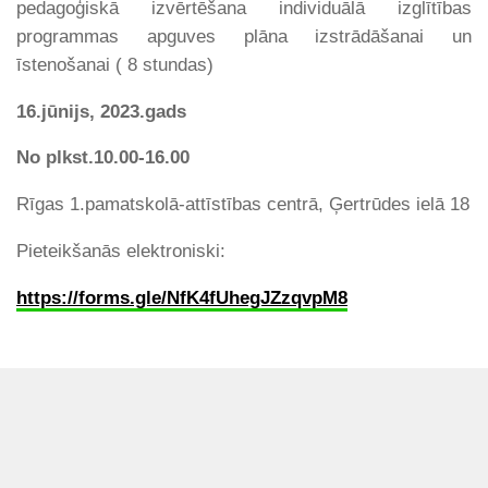
pedagoģiskā izvērtēšana individuālā izglītības
programmas apguves plāna izstrādāšanai un
īstenošanai ( 8 stundas)
16.jūnijs, 2023.gads
No plkst.10.00-16.00
Rīgas 1.pamatskolā-attīstības centrā, Ģertrūdes ielā 18
Pieteikšanās elektroniski:
https://forms.gle/NfK4fUhegJZzqvpM8