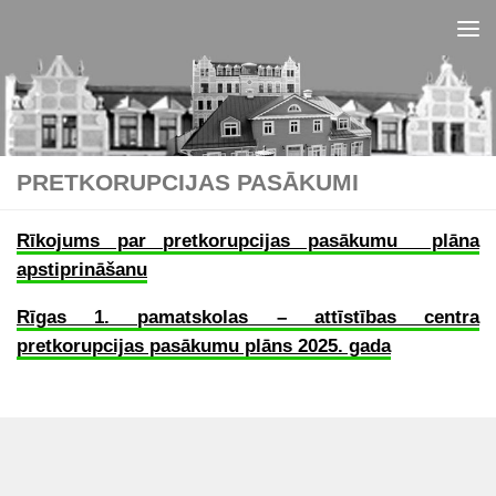
Skip to content
PRETKORUPCIJAS PASĀKUMI
Rīkojums par pretkorupcijas pasākumu plāna
apstiprināšanu
Rīgas 1. pamatskolas – attīstības centra
pretkorupcijas pasākumu plāns 2025. gada