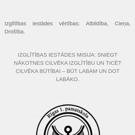
Izglītības iestādes vērtības: Atbildība, Cieņa,
Drošība.
IZGLĪTĪBAS IESTĀDES MISIJA: SNIEGT
NĀKOTNES CILVĒKA IZGLĪTĪBU UN TICĒT
CILVĒKA BŪTĪBAI – BŪT LABAM UN DOT
LABĀKO.