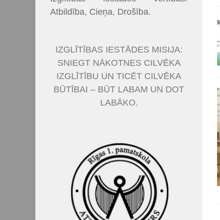
Atbildība, Cieņa, Drošība.
IZGLĪTĪBAS IESTĀDES MISIJA:
SNIEGT NĀKOTNES CILVĒKA
IZGLĪTĪBU UN TICĒT CILVĒKA
BŪTĪBAI – BŪT LABAM UN DOT
LABĀKO.