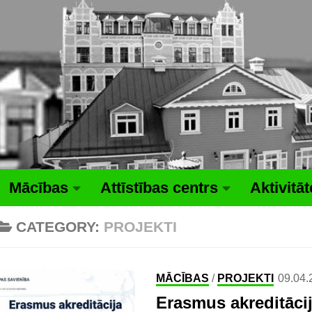
Mācības
Attīstības centrs
Aktivitā
CATEGORY:
PROJEKTI
MĀCĪBAS
/
PROJEKTI
09.04.
Erasmus akreditāci