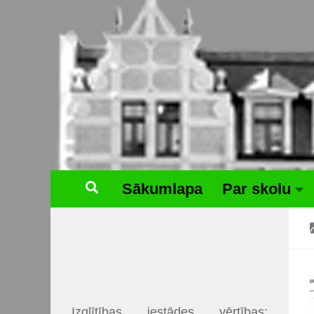
Skip to content
Sākumlapa
Par skolu
Izglītības iestādes vērtības: