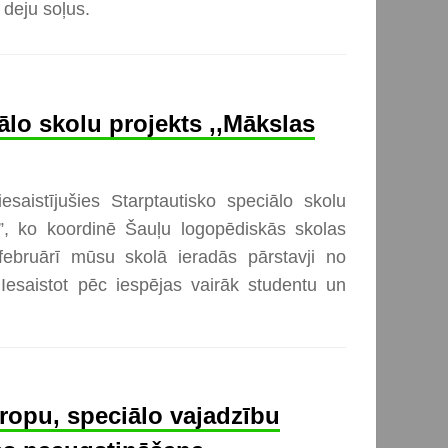
s deju soļus.
ālo skolu projekts ,,Mākslas
esaistījušies Starptautisko speciālo skolu
e”, ko koordinē Šauļu logopēdiskās skolas
ebruārī mūsu skolā ieradās pārstavji no
 Iesaistot pēc iespējas vairāk studentu un
ropu, speciālo vajadzību