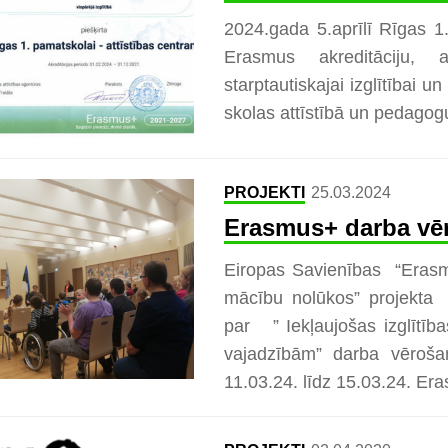
2024.gada 5.aprīlī Rīgas 1.
Erasmus akreditāciju, 
starptautiskajai izglītībai u
skolas attīstībā un pedagogu 
PROJEKTI
25.03.2024
Erasmus+ darba vēr
Eiropas Savienības “Erasm
mācību nolūkos” projekt
par ” Iekļaujošas izglītīb
vajadzībām” darba vēroša
11.03.24. līdz 15.03.24. Era