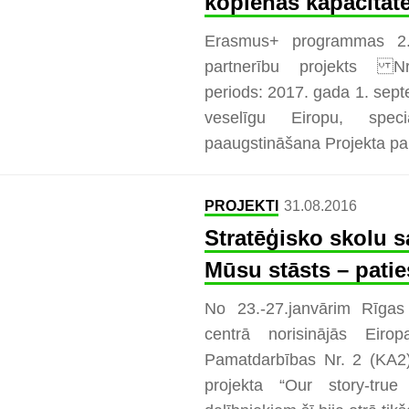
kopienas kapacitāt
Erasmus+ programmas 2. 
partnerību projekts Nr
periods: 2017. gada 1. se
veselīgu Eiropu, speci
paaugstināšana Projekta par
PROJEKTI
31.08.2016
Stratēģisko skolu s
Mūsu stāsts – patie
No 23.-27.janvārim Rīgas 1
centrā norisinājās Eir
Pamatdarbības Nr. 2 (KA2)
projekta “Our story-true