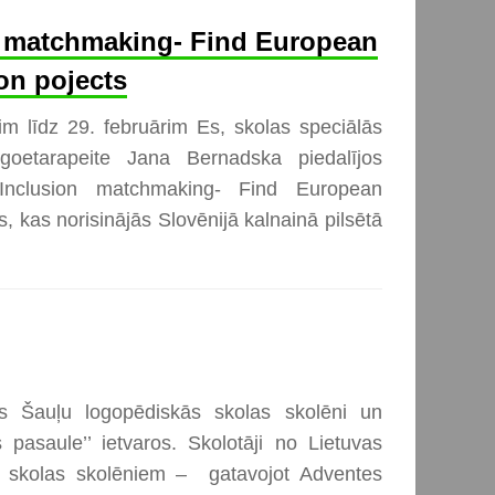
n matchmaking- Find European
ion pojects
m līdz 29. februārim Es, skolas speciālās
rgoetarapeite Jana Bernadska piedalījos
 Inclusion matchmaking- Find European
s, kas norisinājās Slovēnijā kalnainā pilsētā
ās Šauļu logopēdiskās skolas skolēni un
s pasaule’’ ietvaros. Skolotāji no Lietuvas
u skolas skolēniem – gatavojot Adventes