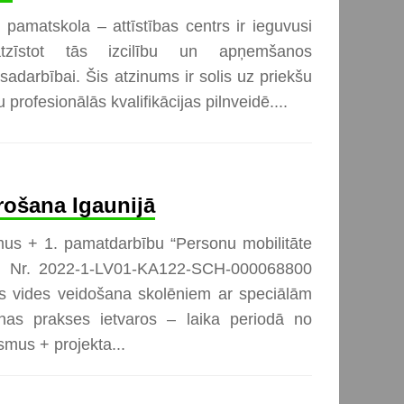
 pamatskola – attīstības centrs ir ieguvusi
atzīstot tās izcilību un apņemšanos
n sadarbībai. Šis atzinums ir solis uz priekšu
profesionālās kvalifikācijas pilnveidē....
ošana Igaunijā
us + 1. pamatdarbību “Personu mobilitāte
a Nr. 2022-1-LV01-KA122-SCH-000068800
as vides veidošana skolēniem ar speciālām
nas prakses ietvaros – laika periodā no
smus + projekta...