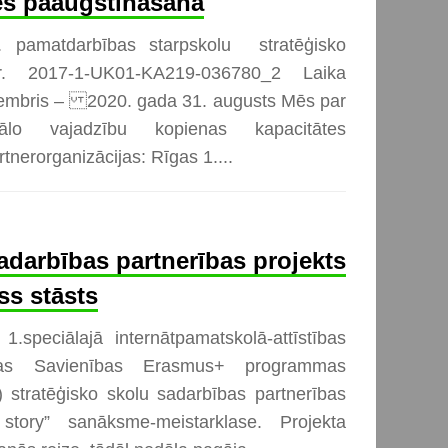
es paaugstināšana
pamatdarbības starpskolu stratēģisko
. 2017-1-UK01-KA219-036780_2 Laika
ptembris – 2020. gada 31. augusts Mēs par
ālo vajadzību kopienas kapacitātes
tnerorganizācijas: Rīgas 1....
adarbības partnerības projekts
ss stāsts
.speciālajā internātpamatskolā-attīstības
opas Savienības Erasmus+ programmas
 stratēģisko skolu sadarbības partnerības
 story” sanāksme-meistarklase. Projekta