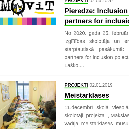
PROJEKTI
02.04.2020
Pieredze: Inclusio
partners for inclus
No 2020. gada 25. februāri
izglītības skolotāja un e
starptautiskā pasākumā:
partners for inclusion poject
Laško....
PROJEKTI
02.01.2019
Meistarklases
11.decembrī skolā viesoj
skolotāji projekta ,,Māksla
vadīja meistarklases mūs