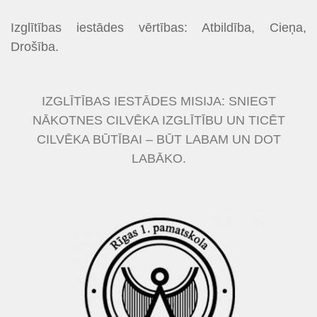
Izglītības iestādes vērtības: Atbildība, Cieņa,
Drošība.
IZGLĪTĪBAS IESTĀDES MISIJA: SNIEGT
NĀKOTNES CILVĒKA IZGLĪTĪBU UN TICĒT
CILVĒKA BŪTĪBAI – BŪT LABAM UN DOT
LABĀKO.