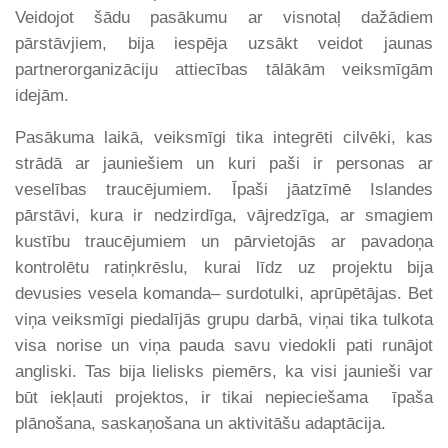
Veidojot šādu pasākumu ar visnotaļ dažādiem
pārstāvjiem, bija iespēja uzsākt veidot jaunas
partnerorganizāciju attiecības tālākām veiksmīgām
idejām.
Pasākuma laikā, veiksmīgi tika integrēti cilvēki, kas
strādā ar jauniešiem un kuri paši ir personas ar
veselības traucējumiem. Īpaši jāatzīmē Islandes
pārstāvi, kura ir nedzirdīga, vājredzīga, ar smagiem
kustību traucējumiem un pārvietojās ar pavadoņa
kontrolētu ratiņkrēslu, kurai līdz uz projektu bija
devusies vesela komanda– surdotulki, aprūpētājas. Bet
viņa veiksmīgi piedalījās grupu darbā, viņai tika tulkota
visa norise un viņa pauda savu viedokli pati runājot
angliski. Tas bija lielisks piemērs, ka visi jaunieši var
būt iekļauti projektos, ir tikai nepieciešama īpaša
plānošana, saskaņošana un aktivitāšu adaptācija.