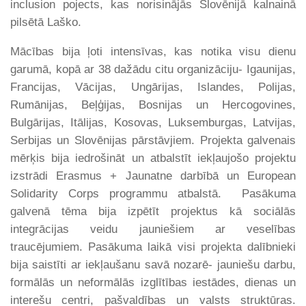
inclusion pojects, kas norisinājās Slovēnijā kalnainā
pilsētā Laško.
Mācības bija ļoti intensīvas, kas notika visu dienu
garumā, kopā ar 38 dažādu citu organizāciju- Igaunijas,
Francijas, Vācijas, Ungārijas, Islandes, Polijas,
Rumānijas, Beļģijas, Bosnijas un Hercogovines,
Bulgārijas, Itālijas, Kosovas, Luksemburgas, Latvijas,
Serbijas un Slovēnijas pārstāvjiem. Projekta galvenais
mērķis bija iedrošināt un atbalstīt iekļaujošo projektu
izstrādi Erasmus + Jaunatne darbībā un European
Solidarity Corps programmu atbalstā. Pasākuma
galvenā tēma bija izpētīt projektus kā sociālās
integrācijas veidu jauniešiem ar veselības
traucējumiem. Pasākuma laikā visi projekta dalībnieki
bija saistīti ar iekļaušanu savā nozarē- jauniešu darbu,
formālās un neformālās izglītības iestādes, dienas un
interešu centri, pašvaldības un valsts struktūras.