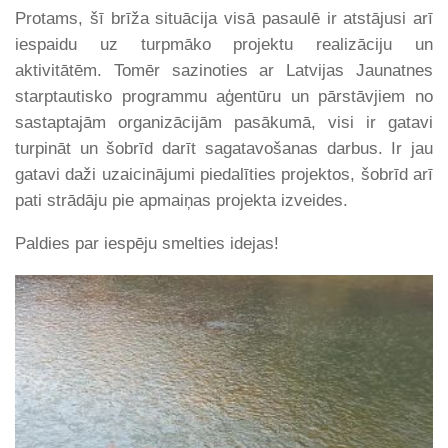
Protams, šī brīža situācija visā pasaulē ir atstājusi arī
iespaidu uz turpmāko projektu realizāciju un
aktivitātēm. Tomēr sazinoties ar Latvijas Jaunatnes
starptautisko programmu aģentūru un pārstāvjiem no
sastaptajām organizācijām pasākumā, visi ir gatavi
turpināt un šobrīd darīt sagatavošanas darbus. Ir jau
gatavi daži uzaicinājumi piedalīties projektos, šobrīd arī
pati strādāju pie apmaiņas projekta izveides.
Paldies par iespēju smelties idejas!