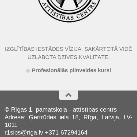
IZGLĪTĪBAS IESTĀDES VĪZIJA: SAKĀRTOTĀ VIDĒ
UZLABOTA DZĪVES KVALITĀTE.
Profesionālās pilnveides kursi
© Rīgas 1. pamatskola - attīstības centrs
Adrese: Ģertrūdes iela 18, Rīga, Latvija, LV-
1011
r1sips@riga.lv +371 67294164