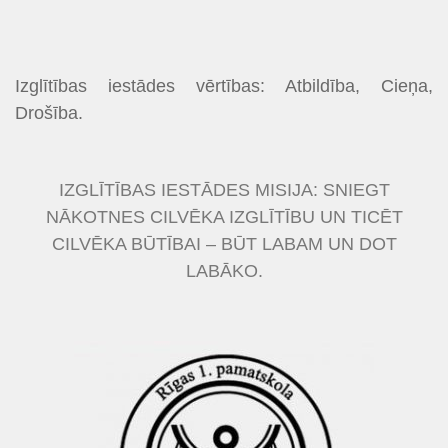
Izglītības iestādes vērtības: Atbildība, Cieņa,
Drošība.
IZGLĪTĪBAS IESTĀDES MISIJA: SNIEGT
NĀKOTNES CILVĒKA IZGLĪTĪBU UN TICĒT
CILVĒKA BŪTĪBAI – BŪT LABAM UN DOT
LABĀKO.