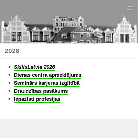
Skip to content
2026
SkillsLatvia 2026
Dienas centra apmeklējums
Seminārs karjeras izglītībā
Draudzības pasākums
Iepazīsti profesijas