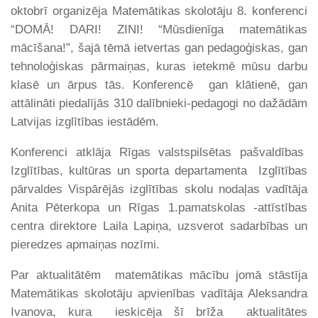
oktobrī organizēja Matemātikas skolotāju 8. konferenci
“DOMĀ! DARI! ZINI! “Mūsdienīga matemātikas
mācīšana!”, šajā tēmā ietvertas gan pedagoģiskas, gan
tehnoloģiskas pārmaiņas, kuras ietekmē mūsu darbu
klasē un ārpus tās. Konferencē gan klātienē, gan
attālināti piedalījās 310 dalībnieki-pedagogi no dažādām
Latvijas izglītības iestādēm.
Konferenci atklāja Rīgas valstspilsētas pašvaldības
Izglītības, kultūras un sporta departamenta Izglītības
pārvaldes Vispārējās izglītības skolu nodaļas vadītāja
Anita Pēterkopa un Rīgas 1.pamatskolas -attīstības
centra direktore Laila Lapiņa, uzsverot sadarbības un
pieredzes apmaiņas nozīmi.
Par aktualitātēm matemātikas mācību jomā stāstīja
Matemātikas skolotāju apvienības vadītāja Aleksandra
Ivanova, kura ieskicēja šī brīža aktualitātes