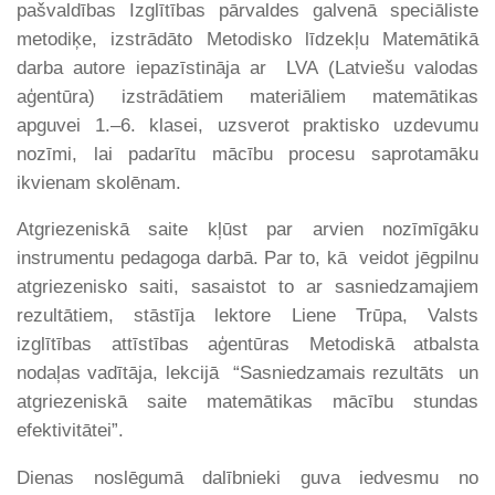
pašvaldības Izglītības pārvaldes galvenā speciāliste
metodiķe, izstrādāto Metodisko līdzekļu Matemātikā
darba autore iepazīstināja ar LVA (Latviešu valodas
aģentūra) izstrādātiem materiāliem matemātikas
apguvei 1.–6. klasei, uzsverot praktisko uzdevumu
nozīmi, lai padarītu mācību procesu saprotamāku
ikvienam skolēnam.
Atgriezeniskā saite kļūst par arvien nozīmīgāku
instrumentu pedagoga darbā. Par to, kā veidot jēgpilnu
atgriezenisko saiti, sasaistot to ar sasniedzamajiem
rezultātiem, stāstīja lektore Liene Trūpa, Valsts
izglītības attīstības aģentūras Metodiskā atbalsta
nodaļas vadītāja, lekcijā “Sasniedzamais rezultāts un
atgriezeniskā saite matemātikas mācību stundas
efektivitātei”.
Dienas noslēgumā dalībnieki guva iedvesmu no