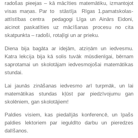
radošas pieejas – kā mācīties matemātiku, izmantojot
visas maņas. Par to stāstīja Rīgas 1.pamatskolas-
attīstības centra pedagogi Līga un Ainārs Eidoni,
aicinot paskatīties uz mācīšanas procesu no cita
skatpunkta – radoši, rotaļīgi un ar prieku.
Diena bija bagāta ar idejām, atziņām un iedvesmu.
Katra lekcija bija kā solis tuvāk mūsdienīgai, bērnam
saprotamai un skolotājam iedvesmojošai matemātikas
stundai.
Lai jaunās zināšanas iedvesmo arī turpmāk, un lai
matemātikas stundas kļūst par piedzīvojumu gan
skolēniem, gan skolotājiem!
Paldies visiem, kas piedalījās konferencē, un īpašs
paldies lektoriem par ieguldīto darbu un pieredzes
dalīšanos.