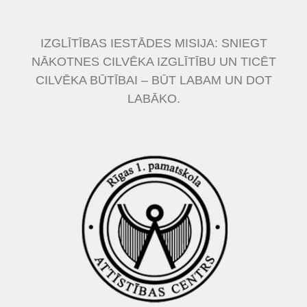
IZGLĪTĪBAS IESTĀDES MISIJA: SNIEGT
NĀKOTNES CILVĒKA IZGLĪTĪBU UN TICĒT
CILVĒKA BŪTĪBAI – BŪT LABAM UN DOT
LABĀKO.