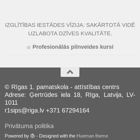
IZGLĪTĪBAS IESTĀDES VĪZIJA: SAKĀRTOTĀ VIDĒ
UZLABOTA DZĪVES KVALITĀTE.
Profesionālās pilnveides kursi
© Rīgas 1. pamatskola - attīstības centrs
Adrese: Ģertrūdes iela 18, Rīga, Latvija, LV-
1011
r1sips@riga.lv +371 67294164
Privātuma politika
Powered by
- Designed with the
Hueman theme