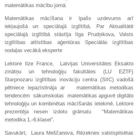
matemātikas mācību jomā.
Matemātikas mācīšana ir īpašs uzdevums arī
iekļaujošā un speciālajā izglītībā. Par Aktualitātē
speciālajā izglītībā stāstīja Ilga Prudņikova, Valsts
izglītības attīstības aģentūras Speciālās izglītības
nodaļas vecākā eksperte
Lektore Ilze France, Latvijas Universitātes Eksakto
zinātņu un tehnoloģiju fakultātes (LU EZTF)
Starpnozaru izglītības inovāciju centra (SIIC) vadošā
pētniece iepazīstināja ar matemātikas metodikas
tendencēm sākumskolas matemātikas apguvē digitālo
tehnoloģiju un kombinētas mācīšanās ietekmē. Lektore
prezentēja nesen izdoto grāmatu “Matemātikas
metodika 1.-6.klasei”.
Savukārt, Laura Meščanova, Rēzeknes valstspilsētas