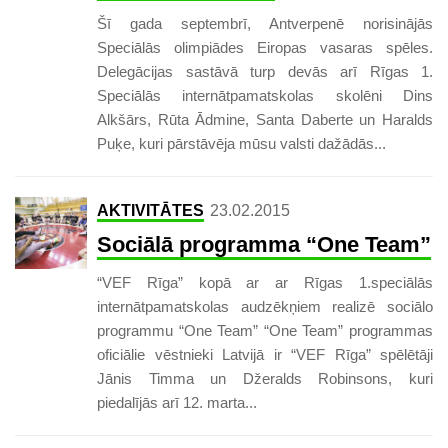
Šī gada septembrī, Antverpenē norisinājās
Speciālās olimpiādes Eiropas vasaras spēles.
Delegācijas sastāvā turp devās arī Rīgas 1.
Speciālās internātpamatskolas skolēni Dins
Alkšārs, Rūta Ādmine, Santa Daberte un Haralds
Puķe, kuri pārstāvēja mūsu valsti dažādās...
AKTIVITĀTES
23.02.2015
Sociālā programma “One Team”
“VEF Rīga” kopā ar ar Rīgas 1.speciālās
internātpamatskolas audzēkņiem realizē sociālo
programmu “One Team” “One Team” programmas
oficiālie vēstnieki Latvijā ir “VEF Rīga” spēlētāji
Jānis Timma un Džeralds Robinsons, kuri
piedalījās arī 12. marta...