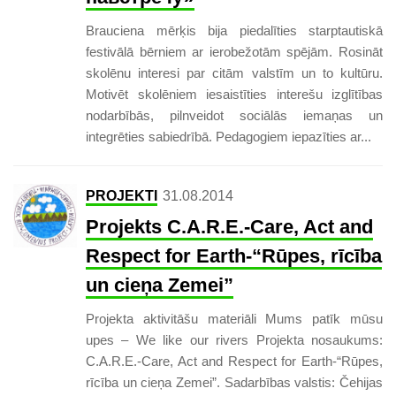
Brauciena mērķis bija piedalīties starptautiskā
festivālā bērniem ar ierobežotām spējām. Rosināt
skolēnu interesi par citām valstīm un to kultūru.
Motivēt skolēniem iesaistīties interešu izglītības
nodarbībās, pilnveidot sociālās iemaņas un
integrēties sabiedrībā. Pedagogiem iepazīties ar...
PROJEKTI
31.08.2014
Projekts C.A.R.E.-Care, Act and
Respect for Earth-“Rūpes, rīcība
un cieņa Zemei”
Projekta aktivitāšu materiāli Mums patīk mūsu
upes – We like our rivers Projekta nosaukums:
C.A.R.E.-Care, Act and Respect for Earth-“Rūpes,
rīcība un cieņa Zemei”. Sadarbības valstis: Čehijas