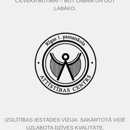
CILVĒKA BŪTĪBAI – BŪT LABAM UN DOT
LABĀKO.
IZGLĪTĪBAS IESTĀDES VĪZIJA: SAKĀRTOTĀ VIDĒ
UZLABOTA DZĪVES KVALITĀTE.