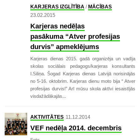
KARJERAS IZGLĪTĪBA
/
MĀCĪBAS
23.02.2015
Karjeras nedēļas
pasākuma “Atver profesijas
durvis” apmeklējums
Karjeras dienas 2015. gadā organizēja un vadīja
skolas sociālais pedagogs/karjeras konsultants
I.Siliņa. Šogad Karjeras dienas Latvijā norisinājās
no 5-16. oktobrim. Karjeras dienu moto bija “ Atver
profesijas durvis!” Arī mūsu skola aktīvi iesaistījās
visdažādākajās...
AKTIVITĀTES
11.12.2014
VEF nedēļa 2014. decembris
Foto