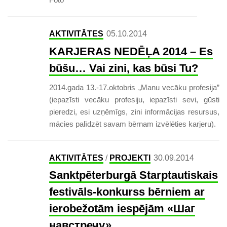
AKTIVITĀTES
05.10.2014
KARJERAS NEDĒĻA 2014 – Es
būšu… Vai zini, kas būsi Tu?
2014.gada 13.-17.oktobris „Manu vecāku profesija”
(iepazīsti vecāku profesiju, iepazīsti sevi, gūsti
pieredzi, esi uzņēmīgs, zini informācijas resursus,
mācies palīdzēt savam bērnam izvēlēties karjeru).
AKTIVITĀTES
/
PROJEKTI
30.09.2014
Sanktpēterburgā Starptautiskais
festivāls-konkurss bērniem ar
ierobežotām iespējām «Шаг
навстречу»