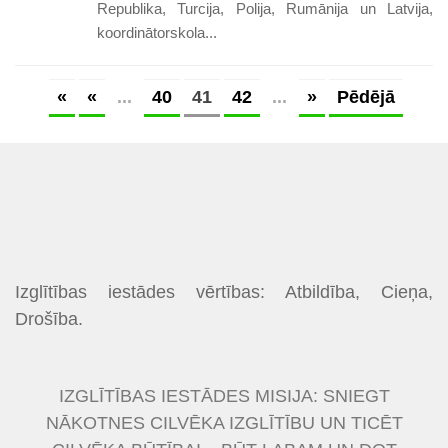
Republika, Turcija, Polija, Rumānija un Latvija,
koordinātorskola...
«
«
...
40
41
42
...
»
Pēdējā
Izglītības iestādes vērtības: Atbildība, Cieņa,
Drošība.
IZGLĪTĪBAS IESTĀDES MISIJA: SNIEGT
NĀKOTNES CILVĒKA IZGLĪTĪBU UN TICĒT