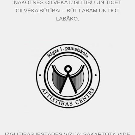
NĀKOTNES CILVĒKA IZGLĪTĪBU UN TICĒT
CILVĒKA BŪTĪBAI – BŪT LABAM UN DOT
LABĀKO.
IZGLĪTĪBAS IESTĀDES VĪZIJA: SAKĀRTOTĀ VIDĒ