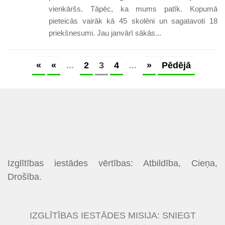
vienkāršs. Tāpēc, ka mums patīk. Kopumā
pieteicās vairāk kā 45 skolēni un sagatavoti 18
priekšnesumi. Jau janvārī sākās...
«
«
...
2
3
4
...
»
Pēdējā
Izglītības iestādes vērtības: Atbildība, Cieņa,
Drošība.
IZGLĪTĪBAS IESTĀDES MISIJA: SNIEGT