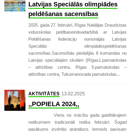
Latvijas Speciālās olimpiādes
peldēšanas sacensības
2025. gada 27. februārī, Rīgas Natālijas Draudziņas
vidusskolas peldbaseināsadarbībā ar Latvijas
Peldēšanas federāciju norisinājās Latvijas
Speciālās olimpiādespeldēšanas
sacensības.Sacensībās piedalījās 8 komandas no
Latvijas speciālajām skolām (Rīgas1.pamatskolas
– attīstības centra, Rīgas 5.pamatskolas –
attīstības centra, Tukumanovada pamatskolas...
AKTIVITĀTES
13.02.2025
,,POPIELA 2024,,
Viens no mācību gada gaidītākajiem
notikumiem tradicionāli notika februārī. Šogad
pasākums izvērtās grandiozs. Iemesls pavisam