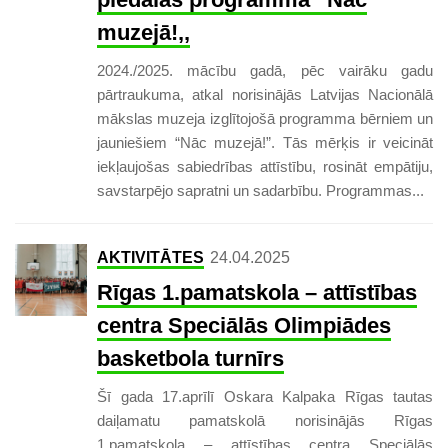
muzejā!,,
2024./2025. mācību gadā, pēc vairāku gadu
pārtraukuma, atkal norisinājās Latvijas Nacionālā
mākslas muzeja izglītojošā programma bērniem un
jauniešiem “Nāc muzejā!”. Tās mērķis ir veicināt
iekļaujošas sabiedrības attīstību, rosināt empātiju,
savstarpējo sapratni un sadarbību. Programmas...
AKTIVITĀTES
24.04.2025
Rīgas 1.pamatskola – attīstības
centra Speciālās Olimpiādes
basketbola turnīrs
Šī gada 17.aprīlī Oskara Kalpaka Rīgas tautas
daiļamatu pamatskolā norisinājās Rīgas
1.pamatskola – attīstības centra Speciālās