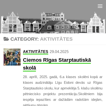
Skip to content
CATEGORY:
AKTIVITĀTES
AKTIVITĀTES
29.04.2025
Ciemos Rīgas Starptautiskā
skolā
28. aprīlī, 2025. gadā, 6.a klases skolēni kopā ar
klases audzinātāju Līgu Eidoni devās uz Rīgas
Starptautisko skolu, kur apmeklēja 5. klašu skolēnu
pētniecisko projektu prezentāciju.Skolēniem bija
iespēja iepazīties ar dažādām radošām idejām,
pētījumu tēmām...