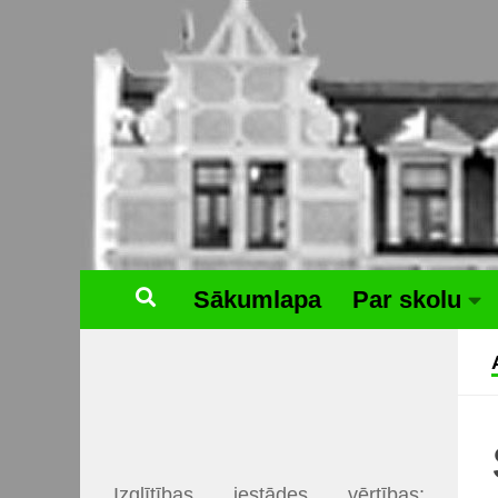
Skip to content
Sākumlapa
Par skolu
Izglītības iestādes vērtības: