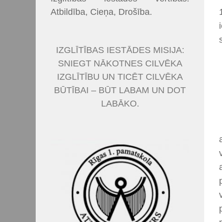
Atbildība, Cieņa, Drošība.
IZGLĪTĪBAS IESTĀDES MISIJA:
SNIEGT NĀKOTNES CILVĒKA
IZGLĪTĪBU UN TICĒT CILVĒKA
BŪTĪBAI – BŪT LABAM UN DOT
LABĀKO.