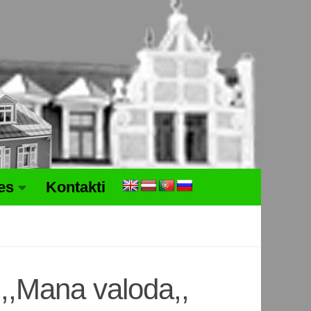
tes
Kontakti
,,Mana valoda,,