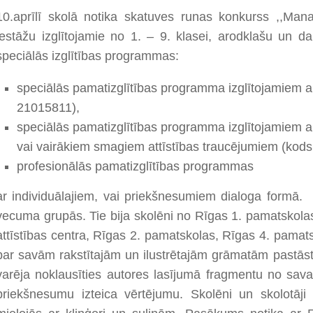
10.aprīlī skolā notika skatuves runas konkurss ,,Mana 
iestāžu izglītojamie no 1. – 9. klasei, arodklašu un da
speciālās izglītības programmas:
speciālās pamatizglītības programma izglītojamiem a
21015811),
speciālās pamatizglītības programma izglītojamiem a
vai vairākiem smagiem attīstības traucējumiem (kod
profesionālās pamatizglītības programmas
ar individuālajiem, vai priekšnesumiem dialoga formā. P
vecuma grupās. Tie bija skolēni no Rīgas 1. pamatskolas
attīstības centra, Rīgas 2. pamatskolas, Rīgas 4. pam
par savām rakstītajām un ilustrētajām grāmatām pastāstī
varēja noklausīties autores lasījumā fragmentu no sav
priekšnesumu izteica vērtējumu. Skolēni un skolotāj