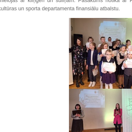
mielojās ar kliņģeri un suliņām. Pasākums notika ar Rī
kultūras un sporta departamenta finansiālu atbalstu.