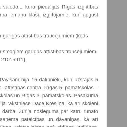
valoda,,, kurā piedalijās Rīgas izglītības
rba iemaņu klašu izglītojamie, kuri apgūst
r garīgās attīstības traucējumiem (kods
r smagiem garīgās attīstības traucējumiem
s 21015911),
avisam bija 15 dalībnieki, kuri uzstājās 5
 -attīstības centra, Rīgas 5. pamatskolas –
atskolas un Rīgas 3. pamatskolas. Pasākumā
ja rakstniece Dace Krēsliņa, kā arī skolēni
a darba. Žūrija noslēgumā par katru runāto
i saņēma pateicības un dāvaniņas, kā arī