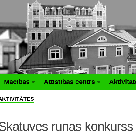
Mācības
Attīstības centrs
Aktivitā
AKTIVITĀTES
Skatuves runas konkurss 