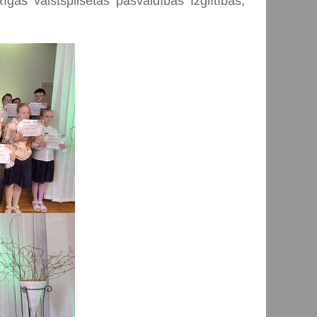
gas valstspilsētas pašvaldības Izglītības,