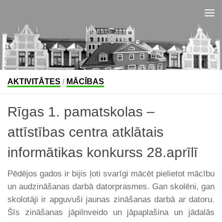
Skip to content
AKTIVITĀTES
/
MĀCĪBAS
Rīgas 1. pamatskolas –
attīstības centra atklātais
informātikas konkurss 28.aprīlī
Pēdējos gados ir bijis ļoti svarīgi mācēt pielietot mācību
un audzināšanas darbā datorprasmes. Gan skolēni, gan
skolotāji ir apguvuši jaunas zināšanas darbā ar datoru.
Šīs zināšanas jāpilnveido un jāpaplašina un jādalās