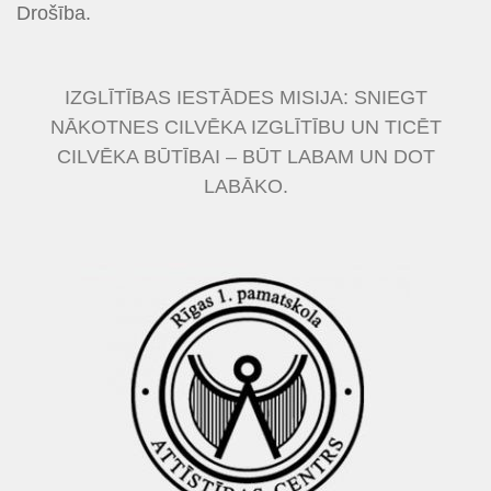
Drošība.
IZGLĪTĪBAS IESTĀDES MISIJA: SNIEGT
NĀKOTNES CILVĒKA IZGLĪTĪBU UN TICĒT
CILVĒKA BŪTĪBAI – BŪT LABAM UN DOT
LABĀKO.