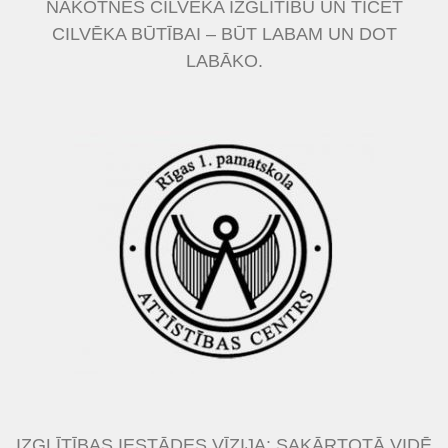
NĀKOTNES CILVĒKA IZGLĪTĪBU UN TICĒT
CILVĒKA BŪTĪBAI – BŪT LABAM UN DOT
LABĀKO.
IZGLĪTĪBAS IESTĀDES VĪZIJA: SAKĀRTOTĀ VIDĒ