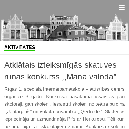
Skip to content
AKTIVITĀTES
Atklātais izteiksmīgās skatuves
runas konkurss ,,Mana valoda’’
Rīgas 1. speciālā internātpamatskola – attīstības centrs
organizē 3 gadu. Konkursa pasākumā iesaistās gan
skolotāji, gan skolēni. Iesaistīti skolēni no teātra pulciņa
,,Jāņtārpiņš’’ un vokālā ansambļa ,,Ģertrūde’’. Skolēnus
iepriecināja un uzmundrināja Pifs ar Herkulesu. Tēli kuri
bērnībā bija arī skolotājiem zināmi. Konkursā skolēnu