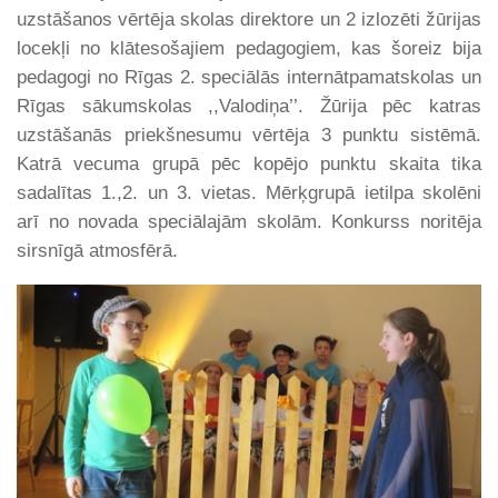
uzstāšanos vērtēja skolas direktore un 2 izlozēti žūrijas
locekļi no klātesošajiem pedagogiem, kas šoreiz bija
pedagogi no Rīgas 2. speciālās internātpamatskolas un
Rīgas sākumskolas ,,Valodiņa’’. Žūrija pēc katras
uzstāšanās priekšnesumu vērtēja 3 punktu sistēmā.
Katrā vecuma grupā pēc kopējo punktu skaita tika
sadalītas 1.,2. un 3. vietas. Mērķgrupā ietilpa skolēni
arī no novada speciālajām skolām. Konkurss noritēja
sirsnīgā atmosfērā.