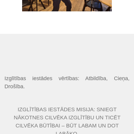
Izglītības iestādes vērtības: Atbildība, Cieņa,
Drošība.
IZGLĪTĪBAS IESTĀDES MISIJA: SNIEGT
NĀKOTNES CILVĒKA IZGLĪTĪBU UN TICĒT
CILVĒKA BŪTĪBAI – BŪT LABAM UN DOT
LABĀKO.