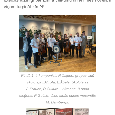
izteicās atzinīgi par Emīla veikumu un arī mēs novēlam
viņam turpināt zīmēt!
Rindā 1. ir komponists R.Zaļupe, grupas vidū
skolotāja I.Altrofa, E.Ābele, Skolotājas
A.Krauce, D.Cukura – Akmene. 9.rinda
diriģents R.Gulbis. 1.no labās puses mecenāts
M. Dambergs.