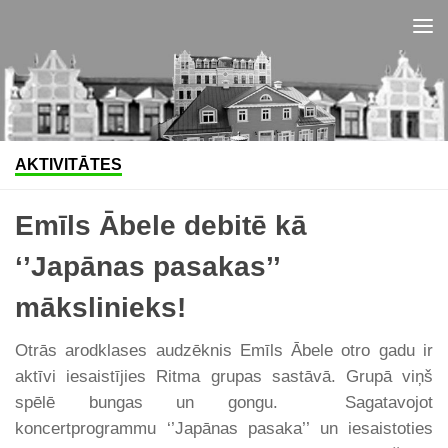
Skip to content
AKTIVITĀTES
Emīls Ābele debitē kā
‘’Japānas pasakas’’
mākslinieks!
Otrās arodklases audzēknis Emīls Ābele otro gadu ir
aktīvi iesaistījies Ritma grupas sastāvā. Grupā viņš
spēlē bungas un gongu. Sagatavojot
koncertprogrammu ‘’Japānas pasaka’’ un iesaistoties