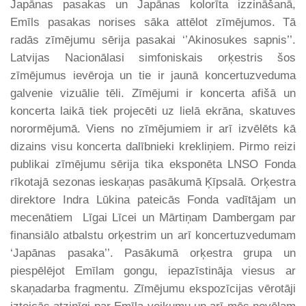
Japānas pasakas un Japānas kolorīta izzināšanā,
Emīls pasakas norises sāka attēlot zīmējumos. Tā
radās zīmējumu sērija pasakai ‘’Akinosukes sapnis’’.
Latvijas Nacionālasi simfoniskais orķestris šos
zīmējumus ievēroja un tie ir jaunā koncertuzveduma
galvenie vizuālie tēli. Zīmējumi ir koncerta afišā un
koncerta laikā tiek projecēti uz lielā ekrāna, skatuves
norormējumā. Viens no zīmējumiem ir arī izvēlēts kā
dizains visu koncerta dalībnieki krekliņiem. Pirmo reizi
publikai zīmējumu sērija tika eksponēta LNSO Fonda
rīkotajā sezonas ieskaņas pasākumā Ķīpsalā. Orķestra
direktore Indra Lūkina pateicās Fonda vadītājam un
mecenātiem Līgai Līcei un Mārtiņam Dambergam par
finansiālo atbalstu orķestrim un arī koncertuzvedumam
‘Japānas pasaka’’. Pasākumā orķestra grupa un
piespēlējot Emīlam gongu, iepazīstināja viesus ar
skaņadarba fragmentu. Zīmējumu ekspozīcijas vērotāji