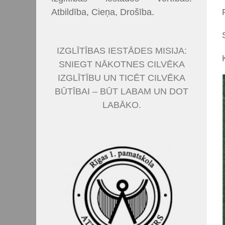
Atbildība, Cieņa, Drošība.
IZGLĪTĪBAS IESTĀDES MISIJA:
SNIEGT NĀKOTNES CILVĒKA
IZGLĪTĪBU UN TICĒT CILVĒKA
BŪTĪBAI – BŪT LABAM UN DOT
LABĀKO.