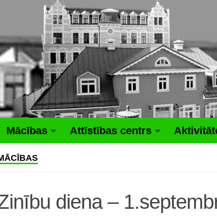
Mācības
Attīstības centrs
Aktivitā
MĀCĪBAS
Zinību diena – 1.septembri