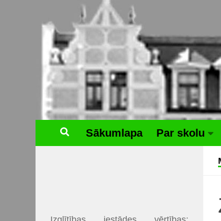
Skip to content
Sākumlapa
Par skolu
Izglītības iestādes vērtības: