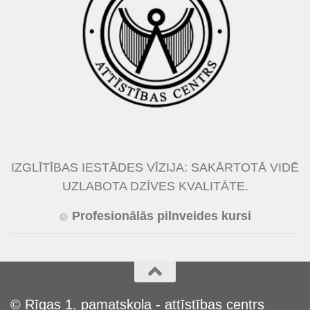
IZGLĪTĪBAS IESTĀDES VĪZIJA: SAKĀRTOTĀ VIDĒ
UZLABOTA DZĪVES KVALITĀTE.
Profesionālās pilnveides kursi
© Rīgas 1. pamatskola - attīstības centrs