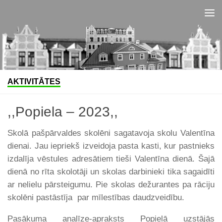
Skip to content
AKTIVITĀTES
,,Popiela – 2023,,
Skolā pašpārvaldes skolēni sagatavoja skolu Valentīna
dienai. Jau iepriekš izveidoja pasta kasti, kur pastnieks
izdalīja vēstules adresātiem tieši Valentīna dienā. Šajā
dienā no rīta skolotāji un skolas darbinieki tika sagaidīti
ar nelielu pārsteigumu. Pie skolas dežurantes pa rāciju
skolēni pastāstīja par mīlestības daudzveidību.
Pasākuma analīze-apraksts Popielā uzstājās