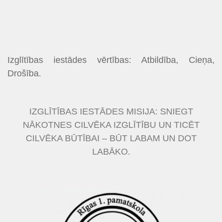
Izglītības iestādes vērtības: Atbildība, Cieņa,
Drošība.
IZGLĪTĪBAS IESTĀDES MISIJA: SNIEGT
NĀKOTNES CILVĒKA IZGLĪTĪBU UN TICĒT
CILVĒKA BŪTĪBAI – BŪT LABAM UN DOT
LABĀKO.