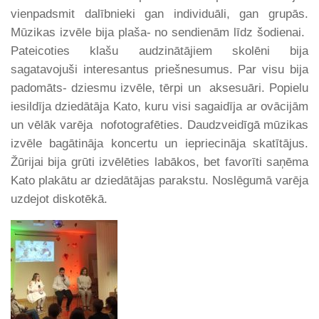
vienpadsmit dalībnieki gan individuāli, gan grupās.
Mūzikas izvēle bija plaša- no sendienām līdz šodienai.
Pateicoties klašu audzinātājiem skolēni bija
sagatavojuši interesantus priešnesumus. Par visu bija
padomāts- dziesmu izvēle, tērpi un aksesuāri. Popielu
iesildīja dziedātāja Kato, kuru visi sagaidīja ar ovācijām
un vēlāk varēja nofotografēties. Daudzveidīgā mūzikas
izvēle bagātināja koncertu un iepriecināja skatītājus.
Žūrijai bija grūti izvēlēties labākos, bet favorīti saņēma
Kato plakātu ar dziedātājas parakstu. Noslēgumā varēja
uzdejot diskotēkā.