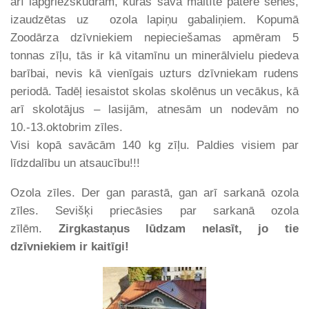
arī lapgriežskudrām, kuras savā maltītē patērē sēnes,
izaudzētas uz ozola lapiņu gabaliņiem. Kopumā
Zoodārza dzīvniekiem nepieciešamas apmēram 5
tonnas zīļu, tās ir kā vitamīnu un minerālvielu piedeva
barībai, nevis kā vienīgais uzturs dzīvniekam rudens
periodā. Tadēļ iesaistot skolas skolēnus un vecākus, kā
arī skolotājus – lasijām, atnesām un nodevām no
10.-13.oktobrim zīles.
Visi kopā savācām 140 kg zīļu. Paldies visiem par
līdzdalību un atsaucību!!!
Ozola zīles. Der gan parastā, gan arī sarkanā ozola
zīles. Sevišķi priecāsies par sarkanā ozola
zīlēm.
Zirgkastaņus lūdzam nelasīt, jo tie
dzīvniekiem ir kaitīgi!