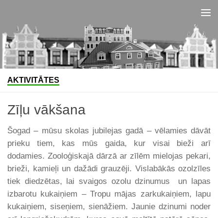
Skip to content
AKTIVITĀTES
Zīļu vākšana
Šogad – mūsu skolas jubilejas gadā – vēlamies dāvāt
prieku tiem, kas mūs gaida, kur visai bieži arī
dodamies. Zooloģiskajā dārzā ar zīlēm mielojas pekari,
brieži, kamieļi un dažādi grauzēji. Vislabākās ozolzīles
tiek diedzētas, lai svaigos ozolu dzinumus un lapas
izbarotu kukaiņiem – Tropu mājas zarkukaiņiem, lapu
kukaiņiem, siseņiem, sienāžiem. Jaunie dzinumi noder