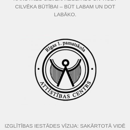
CILVĒKA BŪTĪBAI – BŪT LABAM UN DOT
LABĀKO.
IZGLĪTĪBAS IESTĀDES VĪZIJA: SAKĀRTOTĀ VIDĒ