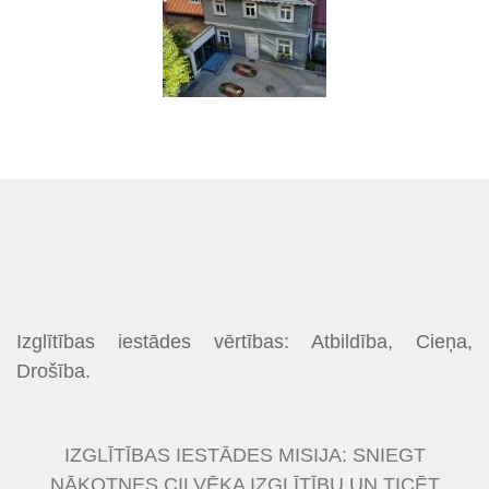
Izglītības iestādes vērtības: Atbildība, Cieņa,
Drošība.
IZGLĪTĪBAS IESTĀDES MISIJA: SNIEGT
NĀKOTNES CILVĒKA IZGLĪTĪBU UN TICĒT