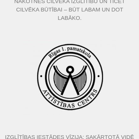
NĀKOTNES CILVĒKA IZGLĪTĪBU UN TICĒT
CILVĒKA BŪTĪBAI – BŪT LABAM UN DOT
LABĀKO.
IZGLĪTĪBAS IESTĀDES VĪZIJA: SAKĀRTOTĀ VIDĒ