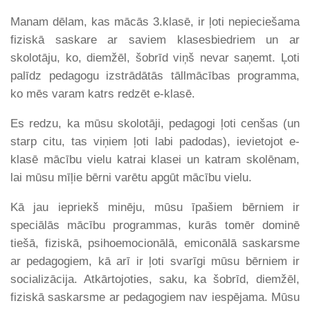
Manam dēlam, kas mācās 3.klasē, ir ļoti nepieciešama
fiziskā saskare ar saviem klasesbiedriem un ar
skolotāju, ko, diemžēl, šobrīd viņš nevar saņemt. Ļoti
palīdz pedagogu izstrādātās tāllmācības programma,
ko mēs varam katrs redzēt e-klasē.
Es redzu, ka mūsu skolotāji, pedagogi ļoti cenšas (un
starp citu, tas viņiem ļoti labi padodas), ievietojot e-
klasē mācību vielu katrai klasei un katram skolēnam,
lai mūsu mīļie bērni varētu apgūt mācību vielu.
Kā jau iepriekš minēju, mūsu īpašiem bērniem ir
speciālās mācību programmas, kurās tomēr dominē
tiešā, fiziskā, psihoemocionālā, emiconālā saskarsme
ar pedagogiem, kā arī ir ļoti svarīgi mūsu bērniem ir
socializācija. Atkārtojoties, saku, ka šobrīd, diemžēl,
fiziskā saskarsme ar pedagogiem nav iespējama. Mūsu