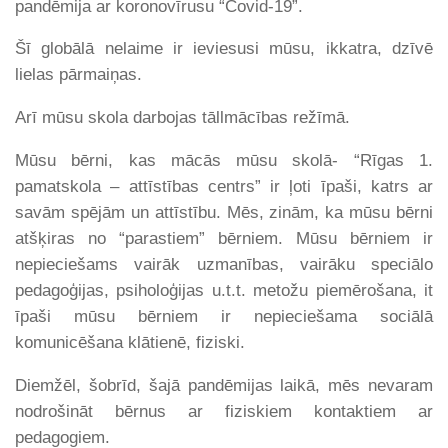
pandēmija ar koronovīrusu “Covid-19”.
Šī globālā nelaime ir ieviesusi mūsu, ikkatra, dzīvē
lielas pārmaiņas.
Arī mūsu skola darbojas tāllmācības režīmā.
Mūsu bērni, kas mācās mūsu skolā- “Rīgas 1.
pamatskola – attīstības centrs” ir ļoti īpaši, katrs ar
savām spējām un attīstību. Mēs, zinām, ka mūsu bērni
atšķiras no “parastiem” bērniem. Mūsu bērniem ir
nepieciešams vairāk uzmanības, vairāku speciālo
pedagoģijas, psiholoģijas u.t.t. metožu piemērošana, it
īpaši mūsu bērniem ir nepieciešama sociālā
komunicēšana klātienē, fiziski.
Diemžēl, šobrīd, šajā pandēmijas laikā, mēs nevaram
nodrošināt bērnus ar fiziskiem kontaktiem ar
pedagogiem.