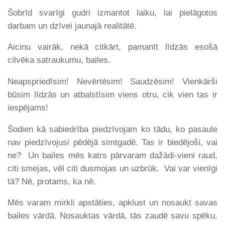
Šobrīd svarīgi gudri izmantot laiku, lai pielāgotos
darbam un dzīvei jaunajā realitātē.
Aicinu vairāk, nekā citkārt, pamanīt līdzās esošā
cilvēka satraukumu, bailes.
Neapspriedīsim! Nevērtēsim! Saudzēsim! Vienkārši
būsim līdzās un atbalstīsim viens otru, cik vien tas ir
iespējams!
Šodien kā sabiedrība piedzīvojam ko tādu, ko pasaule
nav piedzīvojusi pēdējā simtgadē. Tas ir biedējoši, vai
ne? Un bailes mēs katrs pārvaram dažādi-vieni raud,
citi smejas, vēl citi dusmojas un uzbrūk. Vai var vienīgi
tā? Nē, protams, ka nē.
Mēs varam mirkli apstāties, apklust un nosaukt savas
bailes vārdā. Nosauktas vārdā, tās zaudē savu spēku.