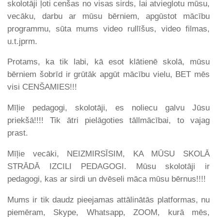
skolotāji ļoti cenšas no visas sirds, lai atvieglotu mūsu,
vecāku, darbu ar mūsu bērniem, apgūstot mācību
programmu, sūta mums video rullīšus, video filmas,
u.t.jprm.
Protams, ka tik labi, kā esot klātienē skolā, mūsu
bērniem šobrīd ir grūtāk apgūt mācību vielu, BET mēs
visi CENŠAMIES!!!
Mīļie pedagogi, skolotāji, es noliecu galvu Jūsu
priekšā!!!! Tik ātri pielāgoties tāllmācībai, to vajag
prast.
Mīļie vecāki, NEIZMIRSĪSIM, KA MŪSU SKOLĀ
STRĀDĀ IZCILI PEDAGOGI. Mūsu skolotāji ir
pedagogi, kas ar sirdi un dvēseli māca mūsu bērnus!!!!
Mums ir tik daudz pieejamas attālinātās platformas, nu
piemēram, Skype, Whatsapp, ZOOM, kurā mēs,