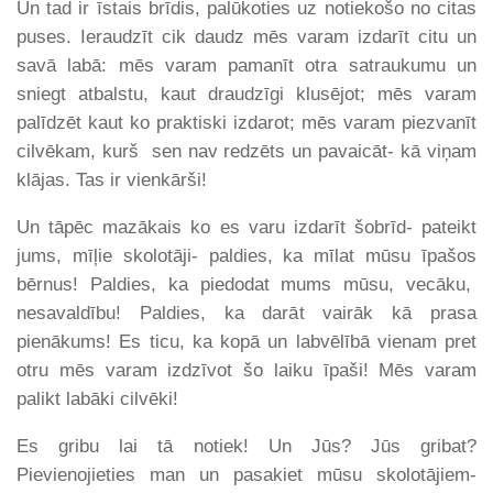
Un tad ir īstais brīdis, palūkoties uz notiekošo no citas
puses. Ieraudzīt cik daudz mēs varam izdarīt citu un
savā labā: mēs varam pamanīt otra satraukumu un
sniegt atbalstu, kaut draudzīgi klusējot; mēs varam
palīdzēt kaut ko praktiski izdarot; mēs varam piezvanīt
cilvēkam, kurš sen nav redzēts un pavaicāt- kā viņam
klājas. Tas ir vienkārši!
Un tāpēc mazākais ko es varu izdarīt šobrīd- pateikt
jums, mīļie skolotāji- paldies, ka mīlat mūsu īpašos
bērnus! Paldies, ka piedodat mums mūsu, vecāku,
nesavaldību! Paldies, ka darāt vairāk kā prasa
pienākums! Es ticu, ka kopā un labvēlībā vienam pret
otru mēs varam izdzīvot šo laiku īpaši! Mēs varam
palikt labāki cilvēki!
Es gribu lai tā notiek! Un Jūs? Jūs gribat?
Pievienojieties man un pasakiet mūsu skolotājiem-