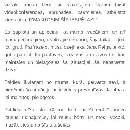
vecāki, mūsu bērni ar skolotājiem varam taisīt
videokonferences, aprunāties, pasmieties, atbalstot
viens otru. IZMANTOSIM ŠĪS IESPĒJAS!!!!
Es saprotu un apliecinu, ka mums, vecākiem, un arī
mūsu pedagogiem, skolotājiem šobrīd, šajā laikā, ir ļoti,
ļoti grūti. Pārfrāzējot mūsu dzejnieka Jāņa Raiņa teikto,
gribu pateikt, ka pastāvēs, izdzīvos un dzīvos tie, kas
mainīsies un pielāgosies šai situācijai, šai neparastai
dzīvei.
Paldies ikvienam no mums, kurš, pārvarot sevi, ir
pieņēmis šo situāciju un ir veicis preventīvas darbības,
lai mainītos, pielāgotos!
Paldies mūsu skolotājiem, kuri radoši meklē arvien
jaunus risinājumus, lai mūsu bērni un mēs, vecāki,
mazāk ciestu no šīs situācijas.