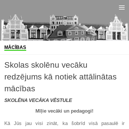
Skip to content
MĀCĪBAS
Skolas skolēnu vecāku
redzējums kā notiek attālinātas
mācības
SKOLĒNA VECĀKA VĒSTULE
Mīļie vecāki un pedagogi!
Kā Jūs jau visi zināt, ka šobrīd visā pasaulē ir