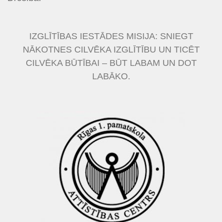
IZGLĪTĪBAS IESTĀDES MISIJA: SNIEGT
NĀKOTNES CILVĒKA IZGLĪTĪBU UN TICĒT
CILVĒKA BŪTĪBAI – BŪT LABAM UN DOT
LABĀKO.