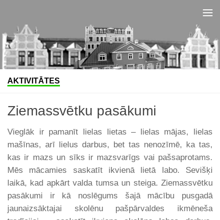
Skip to content
AKTIVITĀTES
Ziemassvētku pasākumi
Vieglāk ir pamanīt lielas lietas – lielas mājas, lielas
mašīnas, arī lielus darbus, bet tas nenozīmē, ka tas,
kas ir mazs un sīks ir mazsvarīgs vai pašsaprotams.
Mēs mācamies saskatīt ikvienā lietā labo. Sevišķi
laikā, kad apkārt valda tumsa un steiga. Ziemassvētku
pasākumi ir kā noslēgums šajā mācību pusgadā
jaunaizsāktajai skolēnu pašpārvaldes ikmēneša