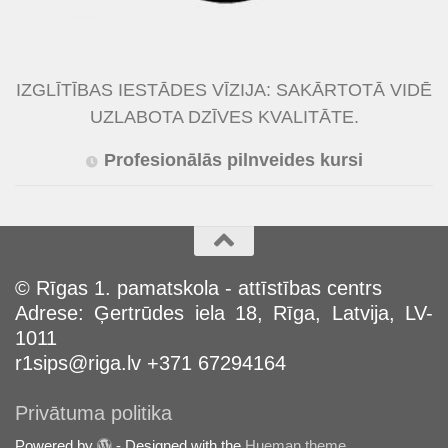
IZGLĪTĪBAS IESTĀDES VĪZIJA: SAKĀRTOTĀ VIDĒ
UZLABOTA DZĪVES KVALITĀTE.
Profesionālās pilnveides kursi
© Rīgas 1. pamatskola - attīstības centrs
Adrese: Ģertrūdes iela 18, Rīga, Latvija, LV-
1011
r1sips@riga.lv +371 67294164
Privātuma politika
Powered by
- Designed with the
Hueman theme