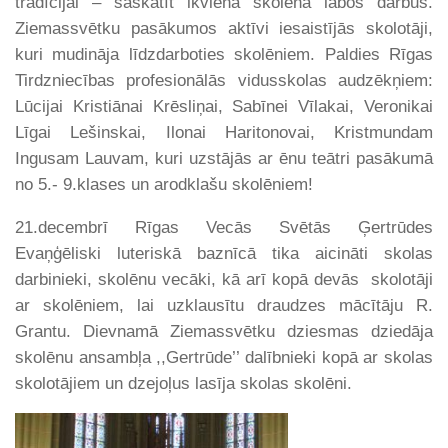
tradīcijai – saskatīt ikviena skolēna labos darbus.
Ziemassvētku pasākumos aktīvi iesaistījās skolotāji,
kuri mudināja līdzdarboties skolēniem. Paldies Rīgas
Tirdzniecības profesionālās vidusskolas audzēkņiem:
Lūcijai Kristiānai Krēsliņai, Sabīnei Vīlakai, Veronikai
Līgai Lešinskai, Ilonai Haritonovai, Kristmundam
Ingusam Lauvam, kuri uzstājās ar ēnu teātri pasākumā
no 5.- 9.klases un arodklašu skolēniem!
21.decembrī Rīgas Vecās Svētās Ģertrūdes
Evaņģēliski luteriskā baznīcā tika aicināti skolas
darbinieki, skolēnu vecāki, kā arī kopā devās skolotāji
ar skolēniem, lai uzklausītu draudzes mācītāju R.
Grantu. Dievnamā Ziemassvētku dziesmas dziedāja
skolēnu ansambļa ,,Gertrūde’’ dalībnieki kopā ar skolas
skolotājiem un dzejoļus lasīja skolas skolēni.