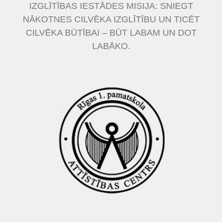
IZGLĪTĪBAS IESTĀDES MISIJA: SNIEGT
NĀKOTNES CILVĒKA IZGLĪTĪBU UN TICĒT
CILVĒKA BŪTĪBAI – BŪT LABAM UN DOT
LABĀKO.