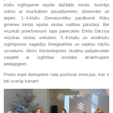
klašu izglītojamie iejutās dažādās lomās, ilustrēja
stāstu ar muzikāliem pavadījumiem, dziesmām un
dejām. 1.-4.klašu Ziemassvētku pasākumā Rūķu
ģimenes lomās iejutās skolas vadības pārstāvji. Bet
muzikāli priekšnesumi tapa pateicoties Emīla Dārziņa
mūzikas skolas solistiem. 5.-9.klašu un arodklašu
izglītojamos sagaidīja Sniegbaltītes un septiņu rūķīšu
uzvedums. Aktīvi līdzdarbojoties skolēnu pašpārvaldei
saspēlē ar izglītības iestādes atraktīvajiem
pedagogiem.
Prieks kopā darbojoties rada pozitīvas emocijas, kas ir
ļoti svarīgi katram!