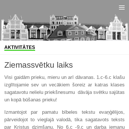
Skip to content
AKTIVITĀTES
Ziemassvētku laiks
Visi gaidām prieku, mieru un arī dāvanas. 1.c-6.c klašu
izglītojamie sev un vecākiem šoreiz ar katras klases
sagatavotu nelielu priekšnesumu dāvāja svētku sajūtas
un kopā būšanas prieku!
Izmantojot par pamatu bībeles tekstu evaņģēlijos,
pārveidojot to vieglajā valodā, tika sagatavots teksts
par Kristus dzimšanu. No 6.c -9.c un darba iemaņu