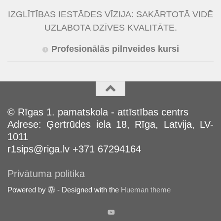
IZGLĪTĪBAS IESTĀDES VĪZIJA: SAKĀRTOTĀ VIDĒ
UZLABOTA DZĪVES KVALITĀTE.
Profesionālās pilnveides kursi
© Rīgas 1. pamatskola - attīstības centrs
Adrese: Ģertrūdes iela 18, Rīga, Latvija, LV-
1011
r1sips@riga.lv +371 67294164
Privātuma politika
Powered by
- Designed with the
Hueman theme