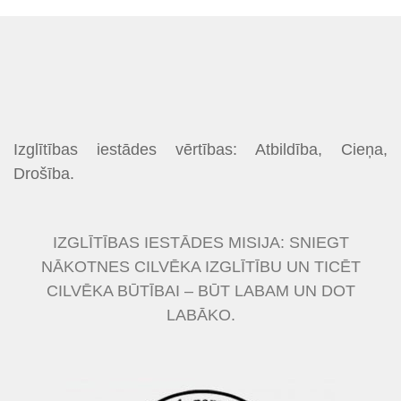
Izglītības iestādes vērtības: Atbildība, Cieņa,
Drošība.
IZGLĪTĪBAS IESTĀDES MISIJA: SNIEGT
NĀKOTNES CILVĒKA IZGLĪTĪBU UN TICĒT
CILVĒKA BŪTĪBAI – BŪT LABAM UN DOT
LABĀKO.