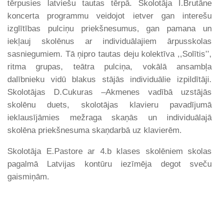
tērpusies latviešu tautas tērpā. Skolotāja I.Brutāne
koncerta programmu veidojot ietver gan interešu
izglītības pulciņu priekšnesumus, gan pamana un
iekļauj skolēnus ar individuālajiem ārpusskolas
sasniegumiem. Tā ņipro tautas deju kolektīva ,,Solītis’’,
ritma grupas, teātra pulciņa, vokālā ansambļa
dalībnieku vidū blakus stājās individuālie izpildītāji.
Skolotājas D.Cukuras –Akmenes vadībā uzstājās
skolēnu duets, skolotājas klavieru pavadījumā
ieklausījāmies mežraga skaņās un individuālajā
skolēna priekšnesuma skaņdarbā uz klavierēm.
Skolotāja E.Pastore ar 4.b klases skolēniem skolas
pagalmā Latvijas kontūru iezīmēja degot sveču
gaismiņām.