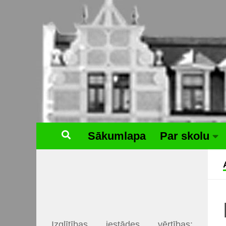
Skip to content
Sākumlapa
Par skolu
Izglītības iestādes vērtības: