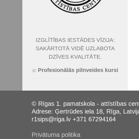
IZGLĪTĪBAS IESTĀDES VĪZIJA:
SAKĀRTOTĀ VIDĒ UZLABOTA
DZĪVES KVALITĀTE.
Profesionālās pilnveides kursi
© Rīgas 1. pamatskola - attīstības cen
Adrese: Ģertrūdes iela 18, Rīga, Latvij
r1sips@riga.lv +371 67294164
Privātuma politika