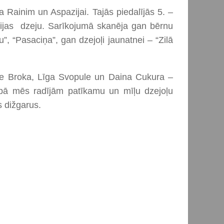
 Rainim un Aspazijai. Tajās piedalījās 5. –
zijas dzeju. Sarīkojumā skanēja gan bērnu
iņu”, “Pasaciņa”, gan dzejoļi jaunatnei – “Zilā
ce Broka, Līga Svopule un Daina Cukura –
pā mēs radījām patīkamu un mīļu dzejoļu
 dižgarus.