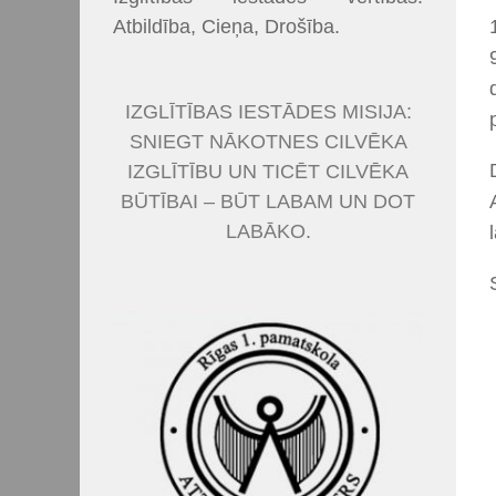
Atbildība, Cieņa, Drošība.
IZGLĪTĪBAS IESTĀDES MISIJA:
SNIEGT NĀKOTNES CILVĒKA
IZGLĪTĪBU UN TICĒT CILVĒKA
BŪTĪBAI – BŪT LABAM UN DOT
LABĀKO.