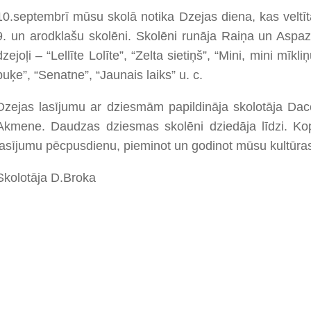
10.septembrī mūsu skolā notika Dzejas diena, kas veltīta
9. un arodklašu skolēni. Skolēni runāja Raiņa un Aspa
dzejoļi – “Lellīte Lolīte”, “Zelta sietiņš”, “Mini, mini mīkl
puķe”, “Senatne”, “Jaunais laiks” u. c.
Dzejas lasījumu ar dziesmām papildināja skolotāja Da
Akmene. Daudzas dziesmas skolēni dziedāja līdzi. Ko
lasījumu pēcpusdienu, pieminot un godinot mūsu kultūras
Skolotāja D.Broka