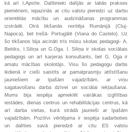
kā arī I.Apsīte. Dalībnieki dalījās ar labās prakses
piemēriem, iepazinās ar citu valstu pieredzi uz darbu
orientētās mācību un audzināšanas programmas
izstrādē. Otrā tikšanās noritēja Rumānijā (Cluj-
Napoca), bet trešā- Portugālē (Viana do Castelo). Uz
šo tikšanos bija aicināti trīs mūsu skolas pedagogi- A.
Beitiks, I.Siliņa un G.Oga. I. Siliņa ir skolas sociālais
pedagogs un arī karjeras konsultants, bet G. Oga ir
amatu mācības skolotājs. Visu šo pedagogu darbs
ikdienā ir cieši saistīts ar pamatprasmju attīstīšanu
jauniešiem ar īpašām vajadzībām, ar viņu
sagatavošanu darba dzīvei un sociālai iekļaušanai.
Mums bija iespēja apmeklēt vairākas izglītības
iestādes, dienas centrus un rehabilitācijas centrus, kā
arī darba vietas, kurā strādā jaunieši ar īpašām
vajadzībām. Pozitīvi vērtējama ir iespēja sadarboties
un dalīties savā pieredzē ar citu ES valstu