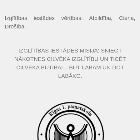
Izglītības iestādes vērtības: Atbildība, Cieņa,
Drošība.
IZGLĪTĪBAS IESTĀDES MISIJA: SNIEGT
NĀKOTNES CILVĒKA IZGLĪTĪBU UN TICĒT
CILVĒKA BŪTĪBAI – BŪT LABAM UN DOT
LABĀKO.