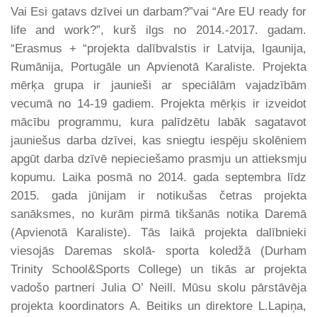
Vai Esi gatavs dzīvei un darbam?”vai “Are EU ready for
life and work?”, kurš ilgs no 2014.-2017. gadam.
“Erasmus + “projekta dalībvalstis ir Latvija, Igaunija,
Rumānija, Portugāle un Apvienotā Karaliste. Projekta
mērķa grupa ir jaunieši ar speciālām vajadzībām
vecumā no 14-19 gadiem. Projekta mērķis ir izveidot
mācību programmu, kura palīdzētu labāk sagatavot
jauniešus darba dzīvei, kas sniegtu iespēju skolēniem
apgūt darba dzīvē nepieciešamo prasmju un attieksmju
kopumu. Laika posmā no 2014. gada septembra līdz
2015. gada jūnijam ir notikušas četras projekta
sanāksmes, no kurām pirmā tikšanās notika Daremā
(Apvienotā Karaliste). Tās laikā projekta dalībnieki
viesojās Daremas skolā- sporta koledžā (Durham
Trinity School&Sports College) un tikās ar projekta
vadošo partneri Julia O’ Neill. Mūsu skolu pārstāvēja
projekta koordinators A. Beitiks un direktore L.Lapiņa,