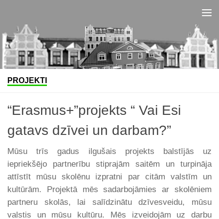
Skip to content
PROJEKTI
“Erasmus+”projekts “ Vai Esi
gatavs dzīvei un darbam?”
Mūsu trīs gadus ilgušais projekts balstījās uz
iepriekšējo partnerību stiprajām saitēm un turpināja
attīstīt mūsu skolēnu izpratni par citām valstīm un
kultūrām. Projektā mēs sadarbojāmies ar skolēniem
partneru skolās, lai salīdzinātu dzīvesveidu, mūsu
valstis un mūsu kultūru. Mēs izveidojām uz darbu