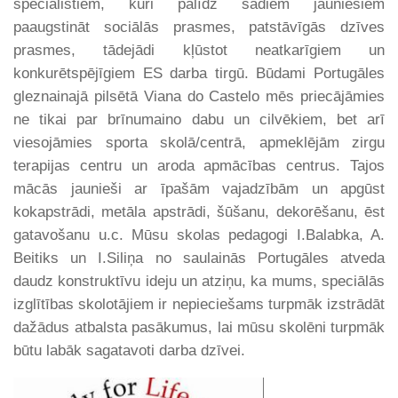
speciālistiem, kuri palīdz šādiem jauniešiem
paaugstināt sociālās prasmes, patstāvīgās dzīves
prasmes, tādejādi kļūstot neatkarīgiem un
konkurētspējīgiem ES darba tirgū. Būdami Portugāles
gleznainajā pilsētā Viana do Castelo mēs priecājāmies
ne tikai par brīnumaino dabu un cilvēkiem, bet arī
viesojāmies sporta skolā/centrā, apmeklējām zirgu
terapijas centru un aroda apmācības centrus. Tajos
mācās jaunieši ar īpašām vajadzībām un apgūst
kokapstrādi, metāla apstrādi, šūšanu, dekorēšanu, ēst
gatavošanu u.c. Mūsu skolas pedagogi I.Balabka, A.
Beitiks un I.Siliņa no saulainās Portugāles atveda
daudz konstruktīvu ideju un atziņu, ka mums, speciālās
izglītības skolotājiem ir nepieciešams turpmāk izstrādāt
dažādus atbalsta pasākumus, lai mūsu skolēni turpmāk
būtu labāk sagatavoti darba dzīvei.