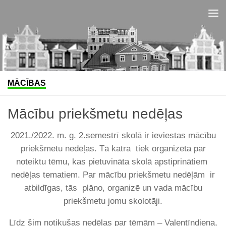
Skip to content
MĀCĪBAS
Mācību priekšmetu nedēļas
2021./2022. m. g. 2.semestrī skolā ir ieviestas mācību
priekšmetu nedēļas. Tā katra tiek organizēta par
noteiktu tēmu, kas pietuvināta skolā apstiprinātiem
nedēļas tematiem. Par mācību priekšmetu nedēļām ir
atbildīgas, tās plāno, organizē un vada mācību
priekšmetu jomu skolotāji.
Līdz šim notikušas nedēļas par tēmām – Valentīndiena,