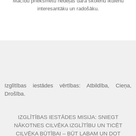
Mācību priekšmetu nedēļas dara skolēnu ikdienu
interesantāku un radošāku.
Izglītības iestādes vērtības: Atbildība, Cieņa,
Drošība.
IZGLĪTĪBAS IESTĀDES MISIJA: SNIEGT
NĀKOTNES CILVĒKA IZGLĪTĪBU UN TICĒT
CILVĒKA BŪTĪBAI – BŪT LABAM UN DOT