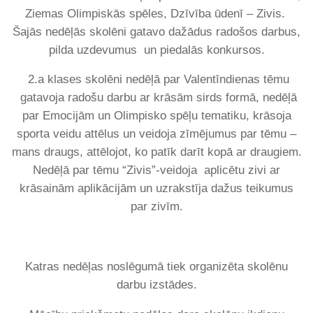
Ziemas Olimpiskās spēles, Dzīvība ūdenī – Zivis.
Šajās nedēļās skolēni gatavo dažādus radošos darbus,
pilda uzdevumus un piedalās konkursos.
2.a klases skolēni nedēļā par Valentīndienas tēmu
gatavoja radošu darbu ar krāsām sirds formā, nedēļā
par Emocijām un Olimpisko spēļu tematiku, krāsoja
sporta veidu attēlus un veidoja zīmējumus par tēmu –
mans draugs, attēlojot, ko patīk darīt kopā ar draugiem.
Nedēļā par tēmu “Zivis”-veidoja aplicētu zivi ar
krāsainām aplikācijām un uzrakstīja dažus teikumus
par zivīm.
Katras nedēļas noslēgumā tiek organizēta skolēnu
darbu izstādes.