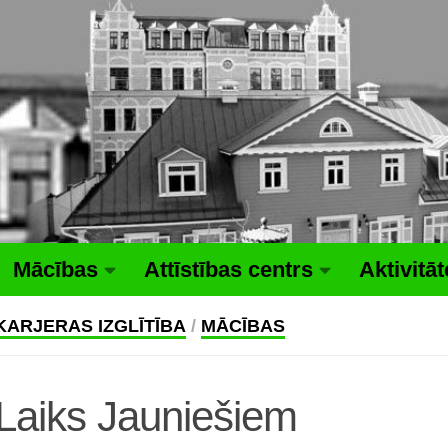
Mācības
Attīstības centrs
Aktivitā
KARJERAS IZGLĪTĪBA
/
MĀCĪBAS
Laiks Jauniešiem