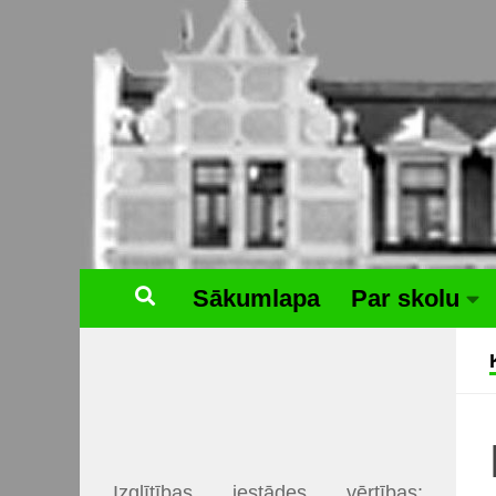
Skip to content
Sākumlapa
Par skolu
Izglītības iestādes vērtības: