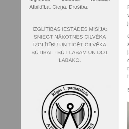
Atbildība, Cieņa, Drošība.
IZGLĪTĪBAS IESTĀDES MISIJA:
SNIEGT NĀKOTNES CILVĒKA
IZGLĪTĪBU UN TICĒT CILVĒKA
BŪTĪBAI – BŪT LABAM UN DOT
LABĀKO.