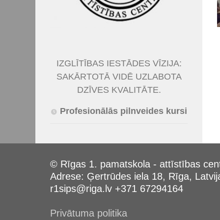
IZGLĪTĪBAS IESTĀDES VĪZIJA:
SAKĀRTOTĀ VIDĒ UZLABOTA
DZĪVES KVALITĀTE.
Profesionālās pilnveides kursi
© Rīgas 1. pamatskola - attīstības cen
Adrese: Ģertrūdes iela 18, Rīga, Latvij
r1sips@riga.lv +371 67294164
Privātuma politika