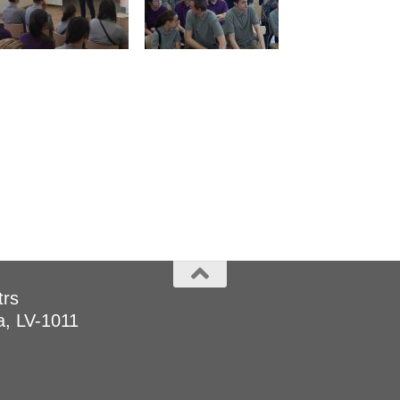
trs
a, LV-1011