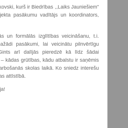
kovski, kurš ir Biedrības ,,Laiks Jauniešiem”
ojekta pasākumu vadītājs un koordinators,
s un formālās izglītības veicināšanu, t.i.
ažādi pasākumi, lai veicinātu pilnvērtīgu
. Gints arī dalījās pieredzē kā līdz šādai
m – kādas grūtības, kādu atbalstu ir saņēmis
darbošanās skolas laikā. Ko sniedz interešu
 attīstībā.
ja!