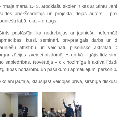
Pirmajā martā 1.- 3. arodklašu skolēni tikās ar Gintu Jan
valdes priekšsēdētājs un projekta idejas autors – pr
jauniešu labā roka – draugs.
Gints pastāstīja, ka nodarbojas ar jauniešu neformālā
apmācības, kursi, semināri, brīvprātīgais darbs un d
jauniešu attīstību un veicinātu pilsonisko aktivitāti
organizācijas izveidei aizdomājies un kā ir gājis līdz ši
no sabiedrības. Novērtēja – cik nozīmīga ir aktīva līdz
izglītības nodarbību un pasākumu apmeklējumi personības
Skolēni jautāja, klausījās! Veidojās brīva, sirsnīga diskusi