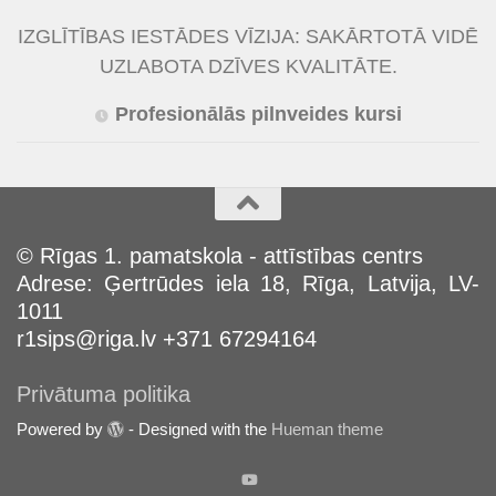
IZGLĪTĪBAS IESTĀDES VĪZIJA: SAKĀRTOTĀ VIDĒ
UZLABOTA DZĪVES KVALITĀTE.
Profesionālās pilnveides kursi
© Rīgas 1. pamatskola - attīstības centrs
Adrese: Ģertrūdes iela 18, Rīga, Latvija, LV-
1011
r1sips@riga.lv +371 67294164
Privātuma politika
Powered by
- Designed with the
Hueman theme