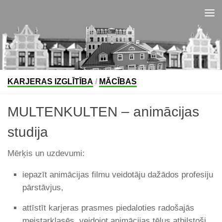
Skip to content
KARJERAS IZGLĪTĪBA
/
MĀCĪBAS
MULTENKULTEN – animācijas
studija
Mērķis un uzdevumi:
iepazīt animācijas filmu veidotāju dažādos profesiju
pārstāvjus,
attīstīt karjeras prasmes piedaloties radošajās
meistarklasēs, veidojot animācijas tēlus atbilstoši