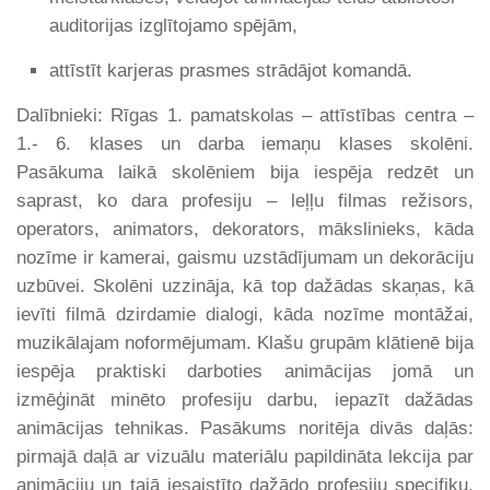
auditorijas izglītojamo spējām,
attīstīt karjeras prasmes strādājot komandā.
Dalībnieki: Rīgas 1. pamatskolas – attīstības centra –
1.- 6. klases un darba iemaņu klases skolēni.
Pasākuma laikā skolēniem bija iespēja redzēt un
saprast, ko dara profesiju – leļļu filmas režisors,
operators, animators, dekorators, mākslinieks, kāda
nozīme ir kamerai, gaismu uzstādījumam un dekorāciju
uzbūvei. Skolēni uzzināja, kā top dažādas skaņas, kā
ievīti filmā dzirdamie dialogi, kāda nozīme montāžai,
muzikālajam noformējumam. Klašu grupām klātienē bija
iespēja praktiski darboties animācijas jomā un
izmēģināt minēto profesiju darbu, iepazīt dažādas
animācijas tehnikas. Pasākums noritēja divās daļās:
pirmajā daļā ar vizuālu materiālu papildināta lekcija par
animāciju un tajā iesaistīto dažādo profesiju specifiku,