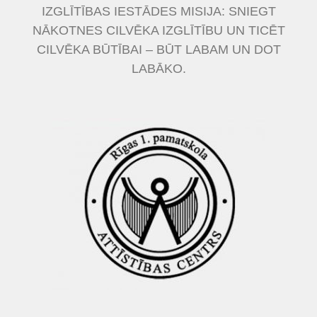
IZGLĪTĪBAS IESTĀDES MISIJA: SNIEGT
NĀKOTNES CILVĒKA IZGLĪTĪBU UN TICĒT
CILVĒKA BŪTĪBAI – BŪT LABAM UN DOT
LABĀKO.