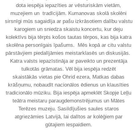
dota iespēja iepazīties ar vēsturiskām vietām,
muzejiem un tradīcijām. Kumanovas skolā skolēni
sirsnīgi mūs sagaidīja ar pašu izkrāsotiem dalību valstu
karogiem un sniedza skaistu koncertu, kur deju
kolektīvs bija tērpts košos tautas tērpos, kas bija katra
skolēna personīgais īpašums. Mēs kopā ar citu valstu
pārstāvjiem piedalījāmies meistarklasēs un diskusijās.
Katra valsts iepazīstināja ar paveikto un prezentāja
tulkotās grāmatas. Vēl bija iespēja redzēt
skaistākās vietas pie Ohrid ezera, Matkas dabas
krāšņumu, nobaudīt nacionālos ēdienus un klausīties
tradicionālo mūziku. Bija iespēja apmeklēt Skopje Leļļu
teātra meistaru paraugdemonstrējumus un Mātes
Terēzes muzeju. Sasildījušies saules staros
atgriezāmies Latvijā, lai dalītos ar kolēģiem par
gūtajiem iespaidiem.