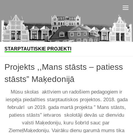
Skip to content
STARPTAUTISKIE PROJEKTI
Projekts ,,Mans stāsts – patiess
stāsts” Maķedonijā
Mūsu skolas aktīviem un radošiem pedagogiem ir
iespēja piedalīties starptautiskos projektos. 2018. gada
februārī un 2019. gada martā projekta ” Mans stāsts,
patiess stāsts” ietvaros skolotāji devās uz dienvidu
valsti Maķedoniju, kuru šobrīd sauc par
ZiemeļMaķedoniju. Vairāku dienu garumā mums tika