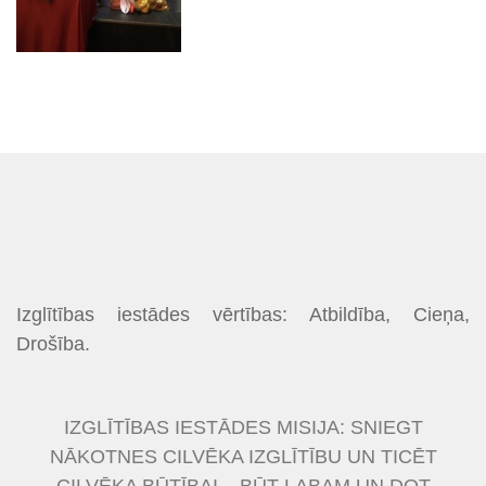
Izglītības iestādes vērtības: Atbildība, Cieņa,
Drošība.
IZGLĪTĪBAS IESTĀDES MISIJA: SNIEGT
NĀKOTNES CILVĒKA IZGLĪTĪBU UN TICĒT
CILVĒKA BŪTĪBAI – BŪT LABAM UN DOT