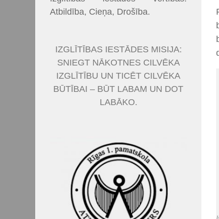
Atbildība, Cieņa, Drošība.
IZGLĪTĪBAS IESTĀDES MISIJA:
SNIEGT NĀKOTNES CILVĒKA
IZGLĪTĪBU UN TICĒT CILVĒKA
BŪTĪBAI – BŪT LABAM UN DOT
LABĀKO.