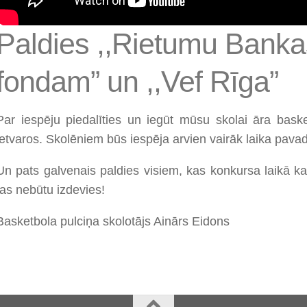
Paldies ,,Rietumu Banka
fondam” un ,,Vef Rīga”
Par iespēju piedalīties un iegūt mūsu skolai āra ba
ietvaros. Skolēniem būs iespēja arvien vairāk laika pavad
Un pats galvenais paldies visiem, kas konkursa laikā ka
tas nebūtu izdevies!
Basketbola pulciņa skolotājs Ainārs Eidons