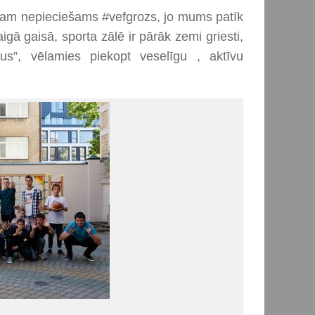
tram nepieciešams #vefgrozs, jo mums patīk
igā gaisā, sporta zālē ir pārāk zemi griesti,
us”, vēlamies piekopt veselīgu , aktīvu