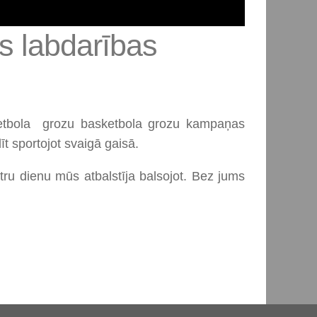
s labdarības
sketbola grozu basketbola grozu kampaņas
īt sportojot svaigā gaisā.
tru dienu mūs atbalstīja balsojot. Bez jums