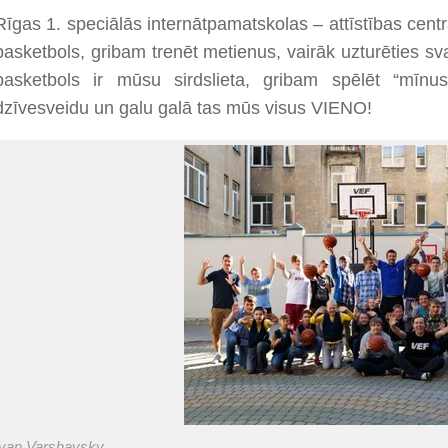
Rīgas 1. speciālās internātpamatskolas – attīstības cen
basketbols, gribam trenēt metienus, vairāk uzturēties sva
basketbols ir mūsu sirdslieta, gribam spēlēt “mīnus
dzīvesveidu un galu galā tas mūs visus VIENO!
Ivan Varshavsky