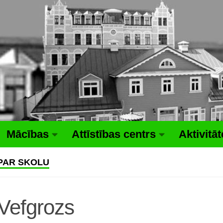
Mācības
Attīstības centrs
Aktivitā
PAR SKOLU
Vefgrozs