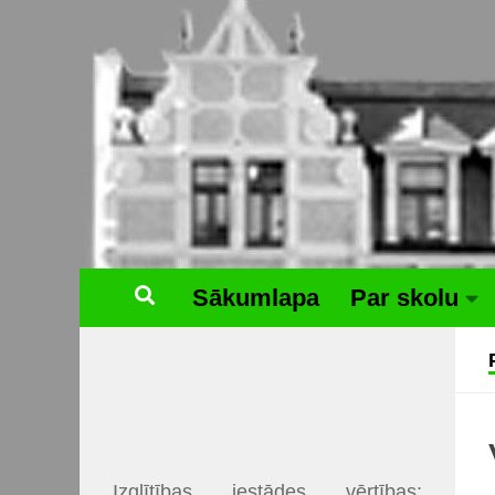
Skip to content
Sākumlapa
Par skolu
Izglītības iestādes vērtības: